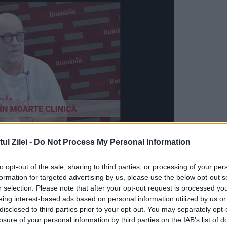
l Zilei -
Do Not Process My Personal Information
to opt-out of the sale, sharing to third parties, or processing of your per
rădină mai mare și vrei să folosești apă subtera
formation for targeted advertising by us, please use the below opt-out s
r selection. Please note that after your opt-out request is processed y
ecială. Până acum, procedura era greoaie și
eing interest-based ads based on personal information utilized by us or
exact ce documente trebuie să pregătească. În
disclosed to third parties prior to your opt-out. You may separately opt-
losure of your personal information by third parties on the IAB’s list of
ituții. Proiectul de lege care simplifică aceste