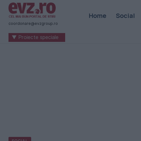
Știri
Home
Social
naționale
coordonare@evzgroup.ro
și
▼ Proiecte speciale
internaționale
|
România
-
Evenimentul
Zilei