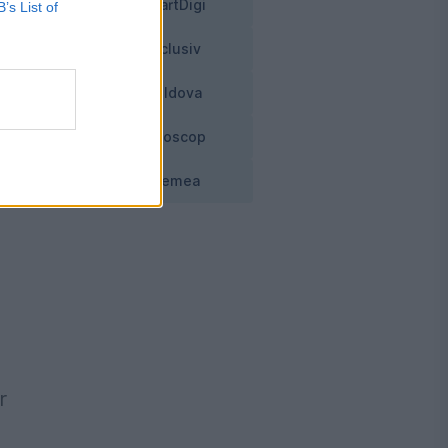
SmartDigi
B’s List of
Exclusiv
Moldova
Horoscop
-
Vremea
r