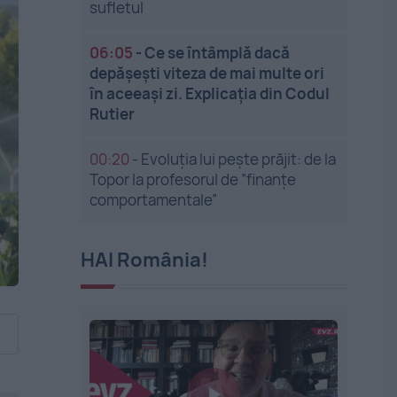
sufletul
06:05
-
Ce se întâmplă dacă
depășești viteza de mai multe ori
în aceeași zi. Explicația din Codul
Rutier
00:20
-
Evoluția lui pește prăjit: de la
Topor la profesorul de ”finanțe
comportamentale”
HAI România!