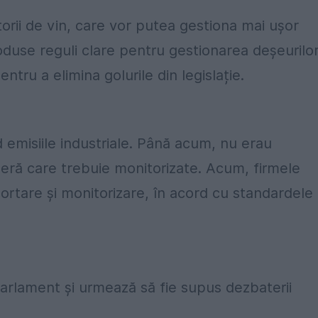
orii de vin, care vor putea gestiona mai ușor
oduse reguli clare pentru gestionarea deșeurilo
pentru a elimina golurile din legislație.
 emisiile industriale. Până acum, nu erau
seră care trebuie monitorizate. Acum, firmele
portare și monitorizare, în acord cu standardele
Parlament și urmează să fie supus dezbaterii