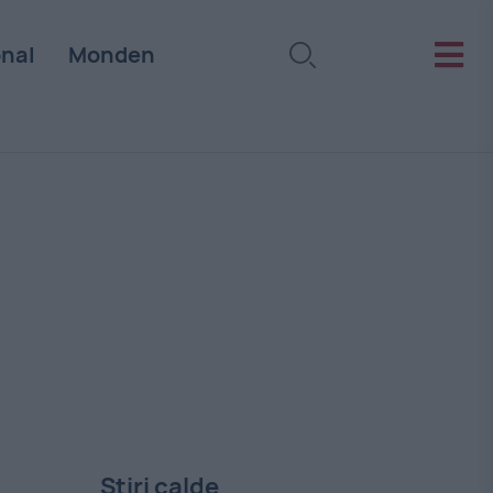
onal
Monden
Stiri calde