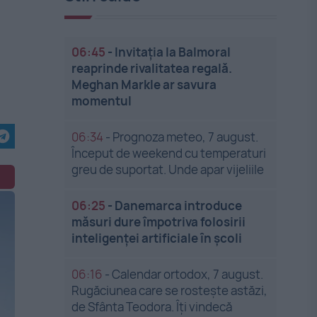
06:45
-
Invitația la Balmoral
reaprinde rivalitatea regală.
Meghan Markle ar savura
momentul
06:34
-
Prognoza meteo, 7 august.
Început de weekend cu temperaturi
greu de suportat. Unde apar vijeliile
06:25
-
Danemarca introduce
măsuri dure împotriva folosirii
inteligenței artificiale în școli
06:16
-
Calendar ortodox, 7 august.
Rugăciunea care se rostește astăzi,
de Sfânta Teodora. Îți vindecă