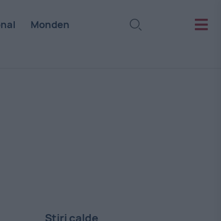
onal
Monden
Stiri calde