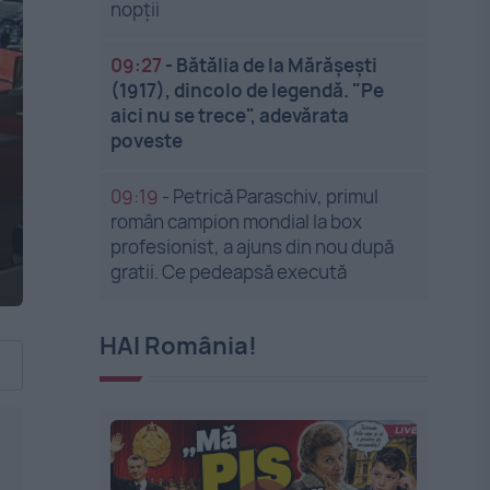
nopții
09:27
-
Bătălia de la Mărășești
(1917), dincolo de legendă. "Pe
aici nu se trece", adevărata
poveste
09:19
-
Petrică Paraschiv, primul
român campion mondial la box
profesionist, a ajuns din nou după
gratii. Ce pedeapsă execută
HAI România!