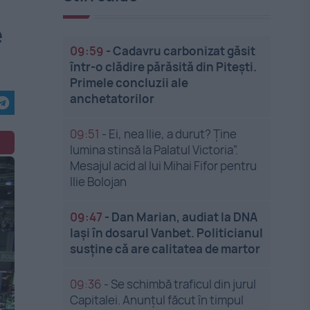
e
09:59
-
Cadavru carbonizat găsit
într-o clădire părăsită din Pitești.
Primele concluzii ale
anchetatorilor
09:51
-
Ei, nea Ilie, a durut? Ține
lumina stinsă la Palatul Victoria”.
Mesajul acid al lui Mihai Fifor pentru
Ilie Bolojan
09:47
-
Dan Marian, audiat la DNA
Iași în dosarul Vanbet. Politicianul
susține că are calitatea de martor
09:36
-
Se schimbă traficul din jurul
Capitalei. Anunțul făcut în timpul