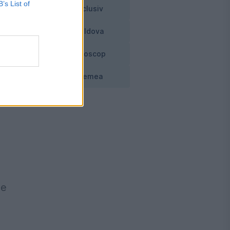
B’s List of
Exclusiv
Moldova
Horoscop
Vremea
tă
de