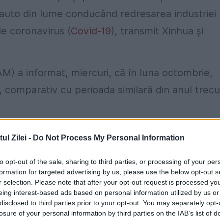
auto din lume conducând redresarea industriei
e coronavirus (
Covid-19
), transmit Xinhua şi
M) a informat, miercuri, că în luna octombrie,
e, comparativ cu perioada similară din anul trecu
u 12,8% în septembrie. În primele zece luni din
l Zilei -
Do Not Process My Personal Information
70 milioane de vehicule.
to opt-out of the sale, sharing to third parties, or processing of your per
usiv Toyota şi Honda, au anunţat că se aşteaptă 
formation for targeted advertising by us, please use the below opt-out s
r selection. Please note that after your opt-out request is processed y
ilor pe piaţa chineză.
eing interest-based ads based on personal information utilized by us or
disclosed to third parties prior to your opt-out. You may separately opt-
losure of your personal information by third parties on the IAB’s list of
registrând un avans de 4,9% în trimestrul trei