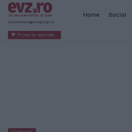
Știri
Home
Social
naționale
coordonare@evzgroup.ro
și
▼ Proiecte speciale
internaționale
|
România
-
Evenimentul
Zilei