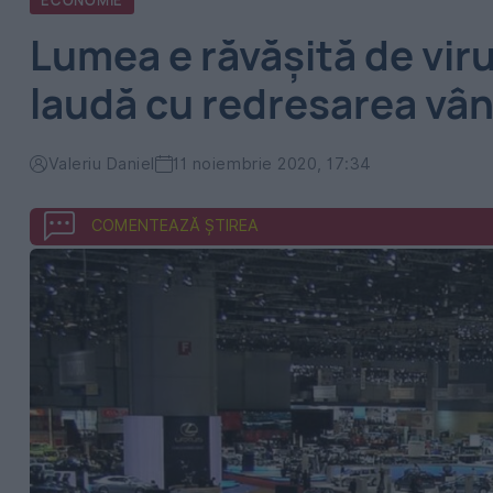
ECONOMIE
Lumea e răvășită de viru
laudă cu redresarea vân
Valeriu Daniel
11 noiembrie 2020, 17:34
COMENTEAZĂ ȘTIREA