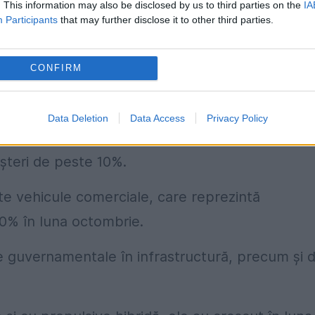
. This information may also be disclosed by us to third parties on the
IA
ecedentele trei luni.
Participants
that may further disclose it to other third parties.
tembrie de aur şi octombrie de argint” de
CONFIRM
 perioadele de vârf ale sezonului pentru
vânzări
.
că achiziţii după perioada verii. Reflectând aceas
Data Deletion
Data Access
Privacy Policy
urcat cu 9% în octombrie. Mai mulți producători
eşteri de peste 10%.
lte vehicule comerciale, care reprezintă
30% în luna octombrie.
iile guvernamentale în infrastructură, precum şi 