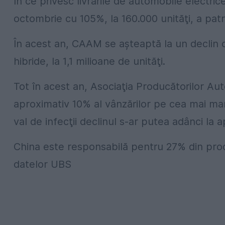
În ce privesc livrările de automobile electric
octombrie cu 105%, la 160.000 unităţi, a pat
În acest an, CAAM se aşteaptă la un declin c
hibride, la 1,1 milioane de unităţi.
Tot în acest an, Asociaţia Producătorilor Au
aproximativ 10% al vânzărilor pe cea mai mare
val de infecţii declinul s-ar putea adânci la 
China este responsabilă pentru 27% din prod
datelor UBS