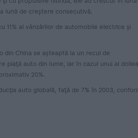
e şi cu propulsive hibridă, ele au crescut în luna
ra lună de creştere consecutivă.
u 11% al vânzărilor de automobile electrice şi
to din China se aşteaptă la un recul de
 piaţă auto din lume, iar în cazul unui al doile
aproximativ 20%.
ucţia auto globală, faţă de 7% în 2003, confo