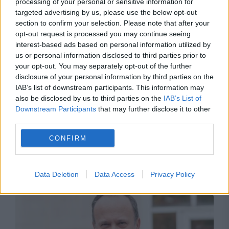
processing of your personal or sensitive information for
targeted advertising by us, please use the below opt-out
section to confirm your selection. Please note that after your
opt-out request is processed you may continue seeing
interest-based ads based on personal information utilized by
us or personal information disclosed to third parties prior to
your opt-out. You may separately opt-out of the further
disclosure of your personal information by third parties on the
IAB’s list of downstream participants. This information may
also be disclosed by us to third parties on the
IAB’s List of
Downstream Participants
that may further disclose it to other
POLITICA
third parties.
Adevărul despre PNRR. USR a conceput
CONFIRM
jaloanele prost trasate. PNL și PSD, eforturi
de gestionare și schimbare
Data Deletion
Data Access
Privacy Policy