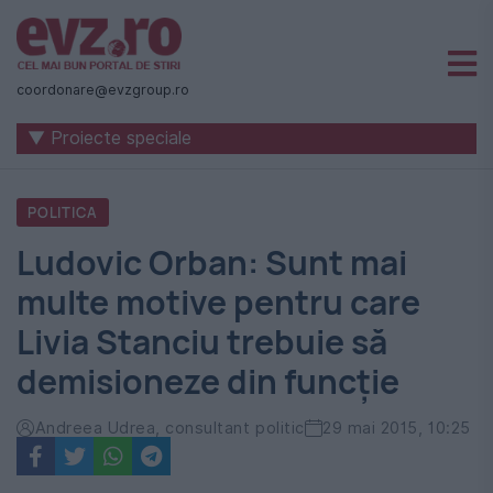
Știri
naționale
coordonare@evzgroup.ro
și
▼ Proiecte speciale
internaționale
|
POLITICA
România
Ludovic Orban: Sunt mai
-
multe motive pentru care
Evenimentul
Livia Stanciu trebuie să
Zilei
demisioneze din funcție
Andreea Udrea, consultant politic
29 mai 2015, 10:25