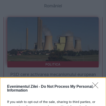
României
POLITICA
PSD cere activarea mecanismului european
de urgență pentru energie și susține
Evenimentul Zilei -
Do Not Process My Personal
Information
menținerea centralelor pe cărbune. Critici la
adresa lui Bolojan
If you wish to opt-out of the sale, sharing to third parties, or