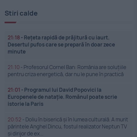
Stiri calde
21:18
-
Rețeta rapidă de prăjitură cu iaurt.
Desertul pufos care se prepară în doar zece
minute
21:10
-
Profesorul Cornel Ban: România are soluțiile
pentru criza energetică, dar nu le pune în practică
21:01
-
Programul lui David Popovici la
Europenele de natație. Românul poate scrie
istorie la Paris
20:52
-
Doliu în biserică și în lumea culturală. A murit
părintele Anghel Dincu, fostul realizator Neptun TV
și dirijor de ex...