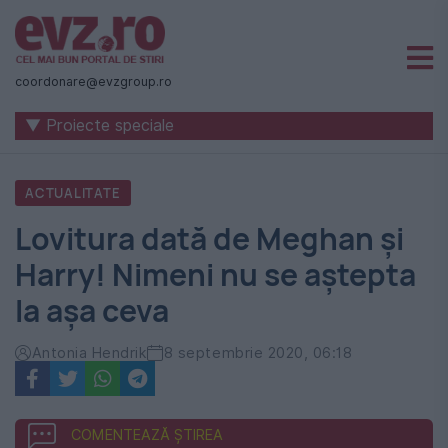
Știri
naționale
coordonare@evzgroup.ro
și
▼ Proiecte speciale
internaționale
|
ACTUALITATE
România
Lovitura dată de Meghan şi
-
Harry! Nimeni nu se aştepta
Evenimentul
la aşa ceva
Zilei
Antonia Hendrik
8 septembrie 2020, 06:18
COMENTEAZĂ ȘTIREA