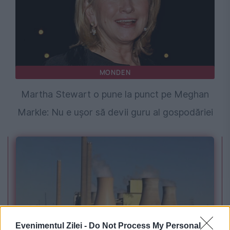
MONDEN
Martha Stewart o pune la punct pe Meghan
Markle: Nu e ușor să devii guru al gospodăriei
Evenimentul Zilei -
Do Not Process My Personal