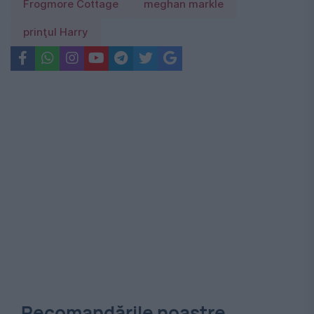
Frogmore Cottage
meghan markle
prinţul Harry
Recomandările noastre