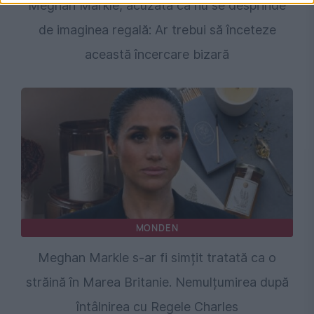
Meghan Markle, acuzată că nu se desprinde
de imaginea regală: Ar trebui să înceteze
această încercare bizară
MONDEN
Meghan Markle s-ar fi simțit tratată ca o
străină în Marea Britanie. Nemulțumirea după
întâlnirea cu Regele Charles