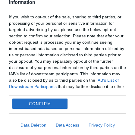
Information
POLITICA
If you wish to opt-out of the sale, sharing to third parties, or
PSD cere activarea mecanismului european
processing of your personal or sensitive information for
de urgență pentru energie și susține
targeted advertising by us, please use the below opt-out
section to confirm your selection. Please note that after your
menținerea centralelor pe cărbune. Critici la
opt-out request is processed you may continue seeing
interest-based ads based on personal information utilized by
adresa lui Bolojan
us or personal information disclosed to third parties prior to
your opt-out. You may separately opt-out of the further
disclosure of your personal information by third parties on the
IAB’s list of downstream participants. This information may
also be disclosed by us to third parties on the
IAB’s List of
Downstream Participants
that may further disclose it to other
third parties.
CONFIRM
MONDEN
Data Deletion
Data Access
Privacy Policy