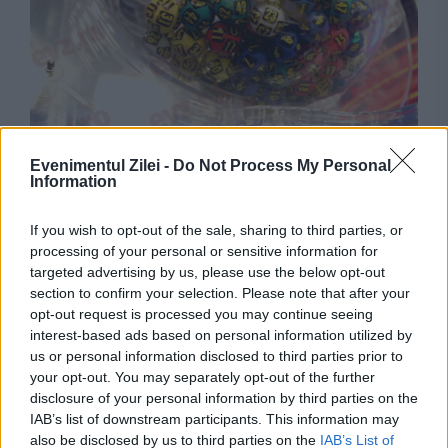
SOCIAL
Evenimentul Zilei -
Do Not Process My Personal
Information
Tragerea Loto, 16 iulie. Numerele câștigătoare
la 6 din 49, unde reportul este de 7 milioane
If you wish to opt-out of the sale, sharing to third parties, or
processing of your personal or sensitive information for
de euro
targeted advertising by us, please use the below opt-out
section to confirm your selection. Please note that after your
opt-out request is processed you may continue seeing
interest-based ads based on personal information utilized by
us or personal information disclosed to third parties prior to
your opt-out. You may separately opt-out of the further
disclosure of your personal information by third parties on the
IAB’s list of downstream participants. This information may
also be disclosed by us to third parties on the
IAB’s List of