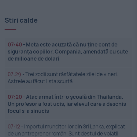
Stiri calde
07:40
-
Meta este acuzată că nu ține cont de
siguranța copiilor. Compania, amendată cu sute
de milioane de dolari
07:29
-
Trei zodii sunt răsfățatele zilei de vineri.
Astrele au făcut lista scurtă
07:20
-
Atac armat într-o școală din Thailanda.
Un profesor a fost ucis, iar elevul care a deschis
focul s-a sinucis
07:12
-
Importul muncitorilor din Sri Lanka, explicat
de un antreprenor român. Sunt destul de volatili