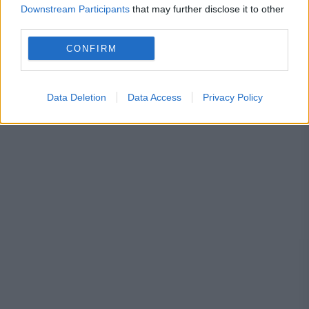
Downstream Participants
that may further disclose it to other
third parties.
SOCIAL
CONFIRM
Tragerile Loto, 12 iulie. Reportul la Loto 6/49
Data Deletion
Data Access
Privacy Policy
depășește 7,5 milioane de euro. Update