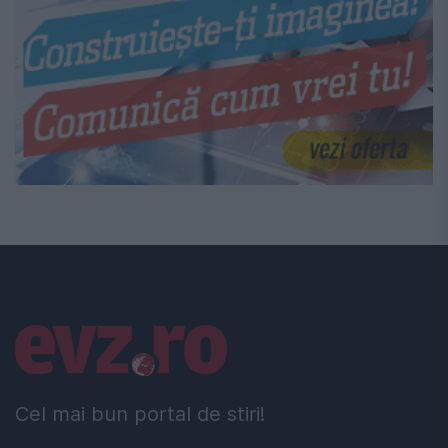
Linkuri utile
Cel mai bun portal de stiri!