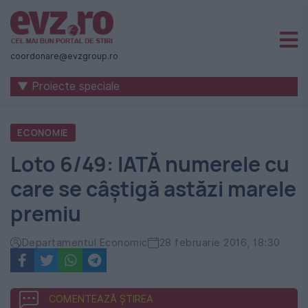
Știri
naționale
coordonare@evzgroup.ro
și
▼ Proiecte speciale
internaționale
|
ECONOMIE
România
Loto 6/49: IATĂ numerele cu
-
care se câștigă astăzi marele
Evenimentul
premiu
Zilei
Departamentul Economic
28 februarie 2016, 18:30
COMENTEAZĂ ȘTIREA