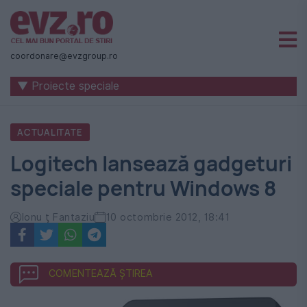
Știri
naționale
coordonare@evzgroup.ro
și
▼ Proiecte speciale
internaționale
|
ACTUALITATE
România
Logitech lansează gadgeturi
-
speciale pentru Windows 8
Evenimentul
Zilei
Ionu ţ Fantaziu
10 octombrie 2012, 18:41
COMENTEAZĂ ȘTIREA