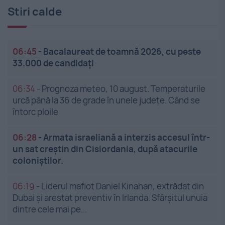
Stiri calde
06:45
-
Bacalaureat de toamnă 2026, cu peste
33.000 de candidați
06:34
-
Prognoza meteo, 10 august. Temperaturile
urcă până la 36 de grade în unele județe. Când se
întorc ploile
06:28
-
Armata israeliană a interzis accesul într-
un sat creștin din Cisiordania, după atacurile
coloniștilor.
06:19
-
Liderul mafiot Daniel Kinahan, extrădat din
Dubai și arestat preventiv în Irlanda. Sfârșitul unuia
dintre cele mai pe...