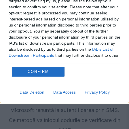
targeted advertising by us, please use the below opt-out
Noua metodă folosită de infractorii
section to confirm your selection. Please note that after your
opt-out request is processed you may continue seeing
cibernetici. WiFi-ul hotelurilor, transformat
interest-based ads based on personal information utilized by
us or personal information disclosed to third parties prior to
într-o capcană
your opt-out. You may separately opt-out of the further
disclosure of your personal information by third parties on the
IAB’s list of downstream participants. This information may
also be disclosed by us to third parties on the
IAB’s List of
Downstream Participants
that may further disclose it to other
third parties.
CONFIRM
Data Deletion
Data Access
Privacy Policy
SOCIAL
Microsoft renunță la autentificarea prin SMS.
Ce metodă va înlocui codurile de verificare din