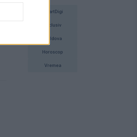
SmartDigi
Exclusiv
axe
Moldova
Horoscop
Vremea