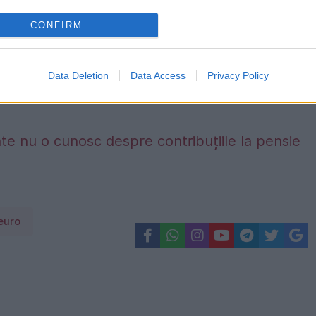
CONFIRM
Data Deletion
Data Access
Privacy Policy
etoda prin care afli online dacă ai restanțe la t
te nu o cunosc despre contribuțiile la pensie
euro