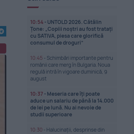
10:54
-
UNTOLD 2026. Cătălin
Țone: „Copiii noștri au fost tratați
cu SATIVA, piesa care glorifică
consumul de droguri”
10:45
-
Schimbări importante pentru
românii care merg în Bulgaria. Noua
regulă intră în vigoare duminică, 9
august
10:37
-
Meseria care îți poate
aduce un salariu de până la 14.000
de lei pe lună. Nu ai nevoie de
studii superioare
10:30
-
Halucinații, desprinse din