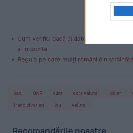
Cum verifici dacă ai datorii la Primărie? M
și impozite
Regula pe care mulți români din străinăta
bani
BNR
curs
curs valutar
dolar
franc elvetian
leu
valuta
Recomandările noastre