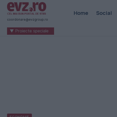
Știri
Home
Social
naționale
coordonare@evzgroup.ro
și
▼ Proiecte speciale
internaționale
|
România
-
Evenimentul
Zilei