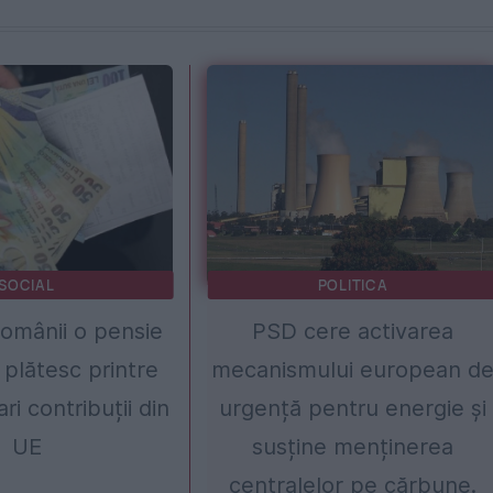
SOCIAL
POLITICA
omânii o pensie
PSD cere activarea
 plătesc printre
mecanismului european d
ri contribuții din
urgență pentru energie și
UE
susține menținerea
centralelor pe cărbune.