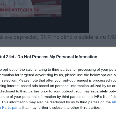
ă s-a depreciat, BNR indicând o scădere cu 1,9
l Zilei -
Do Not Process My Personal Information
ian, cursul oficial de ieri fiind de 3,6577 lei/fran
anc.
to opt-out of the sale, sharing to third parties, or processing of your per
formation for targeted advertising by us, please use the below opt-out s
r selection. Please note that after your opt-out request is processed y
eing interest-based ads based on personal information utilized by us or
disclosed to third parties prior to your opt-out. You may separately opt-
losure of your personal information by third parties on the IAB’s list of
. This information may also be disclosed by us to third parties on the
IA
Participants
that may further disclose it to other third parties.