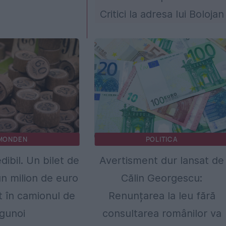
Critici la adresa lui Bolojan
MONDEN
POLITICA
dibil. Un bilet de
Avertisment dur lansat de
un milion de euro
Călin Georgescu:
it în camionul de
Renunțarea la leu fără
gunoi
consultarea românilor va