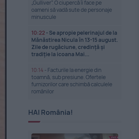
„Gulliver”. O ciupercă îi face pe
oameni să vadă sute de personaje
minuscule
10:22
-
Se apropie pelerinajul de la
Mănăstirea Nicula în 13-15 august.
Zile de rugăciune, credință și
tradiție la icoana Mai...
10:14
-
Facturile la energie din
toamnă, sub presiune. Ofertele
furnizorilor care schimbă calculele
românilor
HAI România!