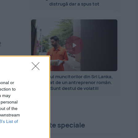
distrugă dar a spus tot
2
c,
Importul muncitorilor din Sri Lanka,
explicat de un antreprenor român.
sonal or
Sunt destul de volatili
ection to
ou may
 personal
out of the
 downstream
B’s List of
Proiecte speciale