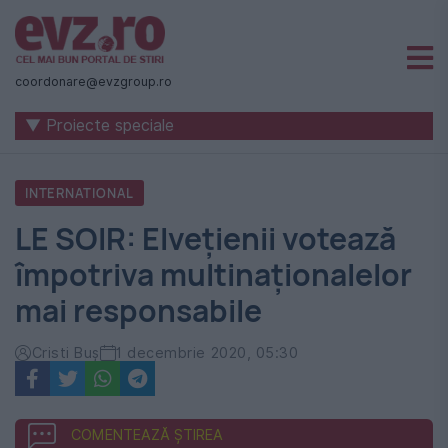
Știri
naționale
coordonare@evzgroup.ro
și
▼ Proiecte speciale
internaționale
|
INTERNATIONAL
România
LE SOIR: Elvețienii votează
-
împotriva multinaționalelor
Evenimentul
mai responsabile
Zilei
Cristi Buș
1 decembrie 2020, 05:30
COMENTEAZĂ ȘTIREA