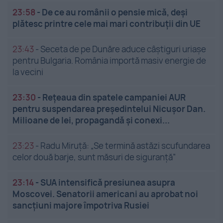
23:58
-
De ce au românii o pensie mică, deși
plătesc printre cele mai mari contribuții din UE
23:43
-
Seceta de pe Dunăre aduce câștiguri uriașe
pentru Bulgaria. România importă masiv energie de
la vecini
23:30
-
Rețeaua din spatele campaniei AUR
pentru suspendarea președintelui Nicușor Dan.
Milioane de lei, propagandă și conexi...
23:23
-
Radu Miruță: „Se termină astăzi scufundarea
celor două barje, sunt măsuri de siguranţă”
23:14
-
SUA intensifică presiunea asupra
Moscovei. Senatorii americani au aprobat noi
sancțiuni majore împotriva Rusiei