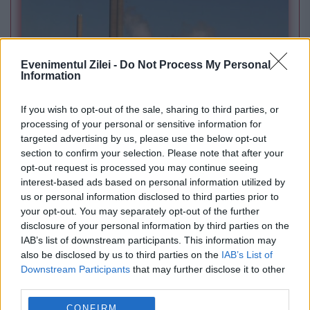
Evenimentul Zilei -
Do Not Process My Personal
Information
If you wish to opt-out of the sale, sharing to third parties, or
POLITICA
processing of your personal or sensitive information for
targeted advertising by us, please use the below opt-out
PSD cere activarea mecanismului european
section to confirm your selection. Please note that after your
opt-out request is processed you may continue seeing
de urgență pentru energie și susține
interest-based ads based on personal information utilized by
us or personal information disclosed to third parties prior to
menținerea centralelor pe cărbune. Critici la
your opt-out. You may separately opt-out of the further
adresa lui Bolojan
disclosure of your personal information by third parties on the
IAB’s list of downstream participants. This information may
also be disclosed by us to third parties on the
IAB’s List of
Downstream Participants
that may further disclose it to other
third parties.
CONFIRM