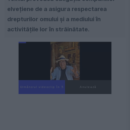
elvețiene de a asigura respectarea
drepturilor omului și a mediului în
activitățile lor în străinătate.
Următorul videoclip în 4
Anulează