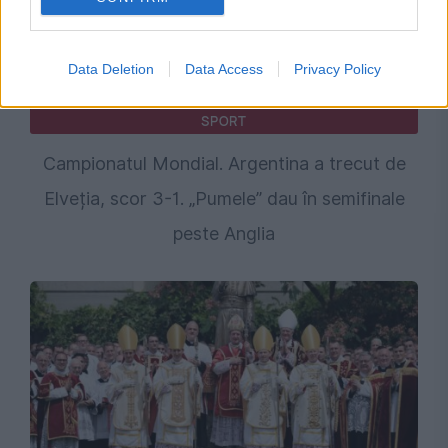
Data Deletion
Data Access
Privacy Policy
SPORT
Campionatul Mondial. Argentina a trecut de
Elveția, scor 3-1. „Pumele” dau în semifinale
peste Anglia