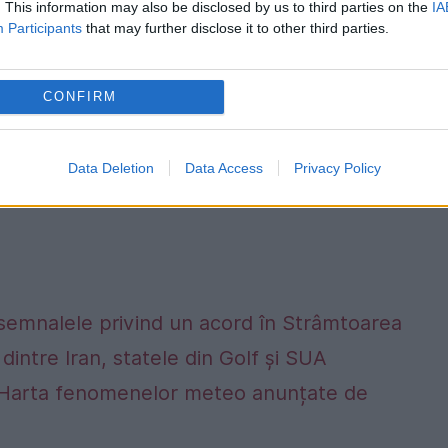
enomen
. This information may also be disclosed by us to third parties on the
IA
Participants
that may further disclose it to other third parties.
CONFIRM
Data Deletion
Data Access
Privacy Policy
 semnalele privind un acord în Strâmtoarea
dintre Iran, statele din Golf și SUA
alta. Harta fenomenelor meteo anunțate de