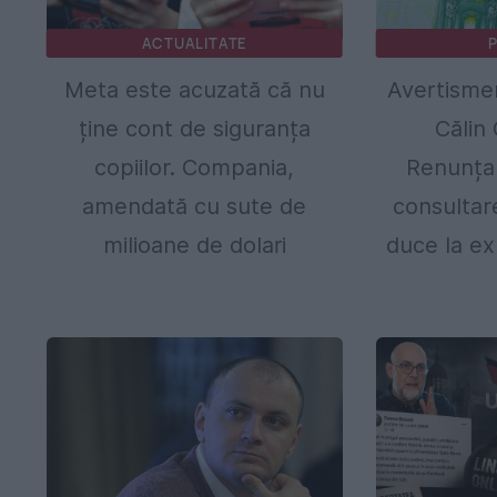
ACTUALITATE
P
Meta este acuzată că nu
Avertismen
ține cont de siguranța
Călin
copiilor. Compania,
Renunțar
amendată cu sute de
consultar
milioane de dolari
duce la ex