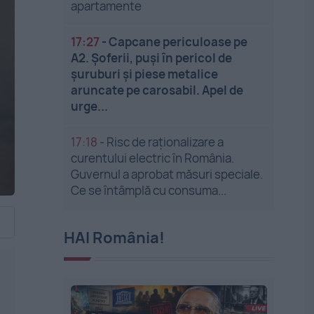
apartamente
17:27
-
Capcane periculoase pe
A2. Șoferii, puși în pericol de
șuruburi și piese metalice
aruncate pe carosabil. Apel de
urge...
17:18
-
Risc de raționalizare a
curentului electric în România.
Guvernul a aprobat măsuri speciale.
Ce se întâmplă cu consuma...
HAI România!