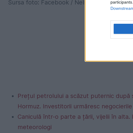
Sursa foto: Facebook / Nelson Mondialu F
participants
Downstream 
Prețul petrolului a scăzut puternic după
Hormuz. Investitorii urmăresc negocierile 
Caniculă într-o parte a țării, vijelii în 
meteorologi