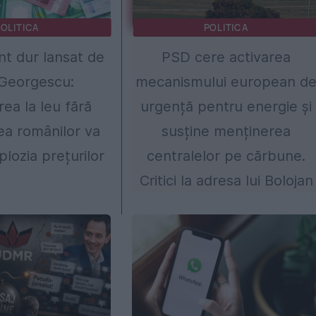
OLITICA
POLITICA
t dur lansat de
PSD cere activarea
 Georgescu:
mecanismului european d
ea la leu fără
urgență pentru energie și
ea românilor va
susține menținerea
plozia prețurilor
centralelor pe cărbune.
Critici la adresa lui Bolojan