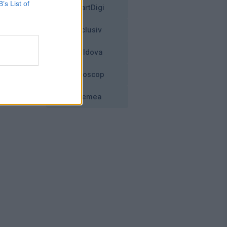
B’s List of
SmartDigi
Exclusiv
Moldova
Horoscop
Vremea