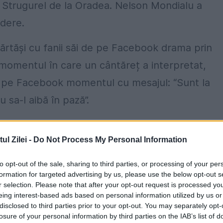
ui Strugurel de la Oradea. Nelson Mondialu a
rdere.
ărtăși cu fanii săi de pe Facebook drama prin
l momentul în care un cântăreț a interpretat,
tat pe Facebook momentul cu mesajul: “Sunt la
 sa-l aibă în pază”.
”regele live-urilor”. Acesta e și Youtuber vestit
l Zilei -
Do Not Process My Personal Information
cialiƶare, unde distribuie fiecare nou video.
tului – coronavirus. Nelson Mondialu îi îndemn
to opt-out of the sale, sharing to third parties, or processing of your per
formation for targeted advertising by us, please use the below opt-out s
păstreze igiena.
r selection. Please note that after your opt-out request is processed y
eing interest-based ads based on personal information utilized by us or
disclosed to third parties prior to your opt-out. You may separately opt-
losure of your personal information by third parties on the IAB’s list of