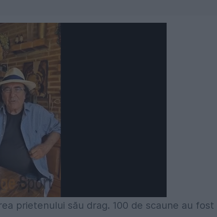
rea prietenului său drag. 100 de scaune au fost