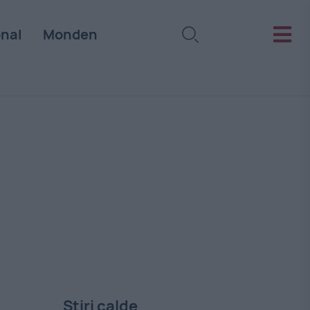
onal
Monden
Stiri calde