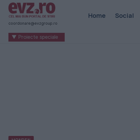
Știri
Home
Social
naționale
coordonare@evzgroup.ro
și
▼ Proiecte speciale
internaționale
|
România
-
Evenimentul
Zilei