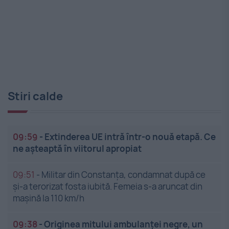
Stiri calde
09:59
-
Extinderea UE intră într-o nouă etapă. Ce
ne așteaptă în viitorul apropiat
09:51
-
Militar din Constanța, condamnat după ce
și-a terorizat fosta iubită. Femeia s-a aruncat din
mașină la 110 km/h
09:38
-
Originea mitului ambulanței negre, un