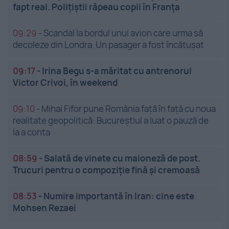
fapt real. Polițiștii răpeau copii în Franța
09:29
-
Scandal la bordul unui avion care urma să
decoleze din Londra. Un pasager a fost încătușat
09:17
-
Irina Begu s-a măritat cu antrenorul
Victor Crivoi, în weekend
09:10
-
Mihai Fifor pune România față în față cu noua
realitate geopolitică: Bucureștiul a luat o pauză de
la a conta
08:59
-
Salată de vinete cu maioneză de post.
Trucuri pentru o compoziție fină și cremoasă
08:53
-
Numire importantă în Iran: cine este
Mohsen Rezaei