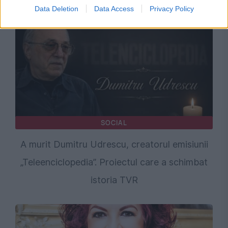
Data Deletion
Data Access
Privacy Policy
SOCIAL
A murit Dumitru Udrescu, creatorul emisiunii
„Teleenciclopedia”. Proiectul care a schimbat
istoria TVR