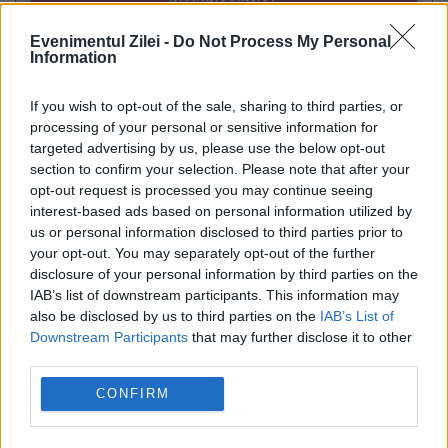
INTERNATIONAL
Evenimentul Zilei -
Do Not Process My Personal
Mihai Fifor pune România față în față cu noua
Information
realitate geopolitică: Bucureștiul a luat o
If you wish to opt-out of the sale, sharing to third parties, or
pauză de la a conta
processing of your personal or sensitive information for
targeted advertising by us, please use the below opt-out
section to confirm your selection. Please note that after your
opt-out request is processed you may continue seeing
interest-based ads based on personal information utilized by
us or personal information disclosed to third parties prior to
your opt-out. You may separately opt-out of the further
disclosure of your personal information by third parties on the
IAB’s list of downstream participants. This information may
also be disclosed by us to third parties on the
IAB’s List of
Downstream Participants
that may further disclose it to other
third parties.
MONDEN
CONFIRM
România revine la Eurovision și în 2027. TVR a
aprobat participarea