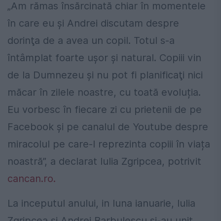
„Am rămas însărcinată chiar în momentele
în care eu şi Andrei discutam despre
dorinţa de a avea un copil. Totul s-a
întâmplat foarte uşor şi natural. Copiii vin
de la Dumnezeu şi nu pot fi planificaţi nici
măcar în zilele noastre, cu toată evoluția.
Eu vorbesc în fiecare zi cu prietenii de pe
Facebook și pe canalul de Youtube despre
miracolul pe care-l reprezinta copiii în viața
noastră”, a declarat Iulia Zgripcea, potrivit
cancan.ro.
La inceputul anului, in luna ianuarie, Iulia
Zgripcea si Andrei Barbulescu si-au unit