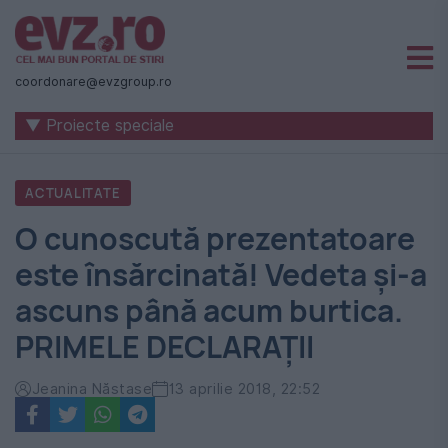
Știri
naționale
coordonare@evzgroup.ro
și
▼ Proiecte speciale
internaționale
|
ACTUALITATE
România
O cunoscută prezentatoare
-
este însărcinată! Vedeta și-a
Evenimentul
ascuns până acum burtica.
Zilei
PRIMELE DECLARAȚII
Jeanina Năstase
13 aprilie 2018, 22:52