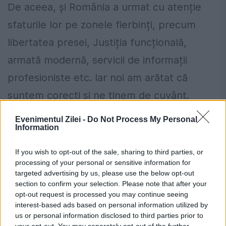
De aceea, și România a urmat cu atenție
sfaturile lor pe zonele fierbinți, precum
libertatea presei, Justiția funcțională,
armată modernă, servicii de informații
profesioniste etc. Iar noi am arătat că
suntem corecți și ne ținem de cuvânt.
Oricât de greu am înțeles, până la urmă am
Evenimentul Zilei -
Do Not Process My Personal
Information
facut-o.
If you wish to opt-out of the sale, sharing to third parties, or
EVZ
: S-a discutat mult despre decriptarea
processing of your personal or sensitive information for
mesajului lui Victor Ponta. Va candida şeful
targeted advertising by us, please use the below opt-out
section to confirm your selection. Please note that after your
PSD la prezidențiale?
opt-out request is processed you may continue seeing
interest-based ads based on personal information utilized by
Sebastian Ghiţă
: A spus foarte clar că va
us or personal information disclosed to third parties prior to
your opt-out. You may separately opt-out of the further