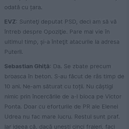
odată cu țara.
EVZ
: Sunteţi deputat PSD, deci am să vă
întreb despre Opoziţie. Pare mai vie în
ultimul timp, şi-a înteţit atacurile la adresa
Puterii.
Sebastian Ghiţă
: Da. Se zbate precum
broasca în beton. S-au făcut de râs timp de
10 ani. Ne-am săturat cu toții. Nu câștigi
nimic prin încercările de a-l bloca pe Victor
Ponta. Doar cu eforturile de PR ale Elenei
Udrea nu fac mare lucru. Restul sunt praf.
Iar ideea că, dacă unești cinci fraieri, faci