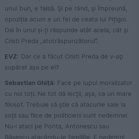
unul bun, e falsă. Și pe rând, și împreună,
opoziția acum e un fel de ceata lui Pițigoi.
Dai în unul și-ți răspunde atât acela, cât și
Cristi Preda „atotrăspunzătorul”.
EVZ
: Dar ce a făcut Cristi Preda de v-aţi
supărat aşa pe el?
Sebastian Ghiţă
: Face pe lupul moralizator
cu noi toți. Ne tot dă lecții, așa, ca un mare
filosof. Trebuie să știe că atacurile sale la
soții sau fiice de politicieni sunt nedemne!
Nu-i ataci pe Ponta, Antonescu sau
Băsescu atacându-le familiile. E nedemn!