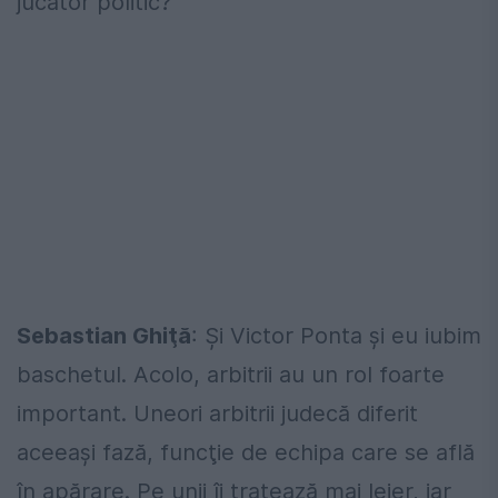
jucător politic?
Sebastian Ghiţă
: Şi Victor Ponta şi eu iubim
baschetul. Acolo, arbitrii au un rol foarte
important. Uneori arbitrii judecă diferit
aceeaşi fază, funcţie de echipa care se află
în apărare. Pe unii îi tratează mai lejer, iar