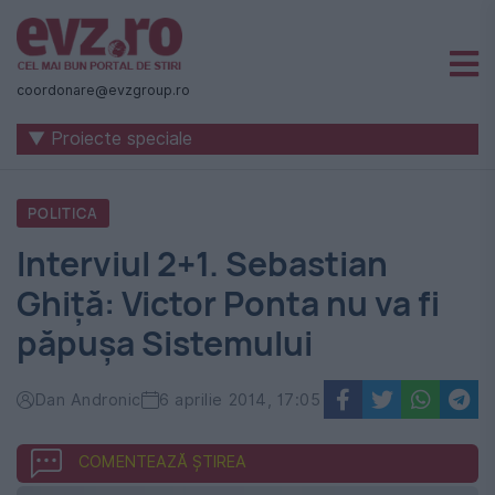
Știri
naționale
coordonare@evzgroup.ro
și
▼ Proiecte speciale
internaționale
|
POLITICA
România
Interviul 2+1. Sebastian
-
Ghiţă: Victor Ponta nu va fi
Evenimentul
păpuşa Sistemului
Zilei
Dan Andronic
6 aprilie 2014, 17:05
COMENTEAZĂ ȘTIREA