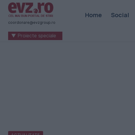
Știri
Home
Social
naționale
coordonare@evzgroup.ro
și
▼ Proiecte speciale
internaționale
|
România
-
Evenimentul
Zilei