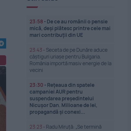
23:58
-
De ce au românii o pensie
mică, deși plătesc printre cele mai
mari contribuții din UE
23:43
-
Seceta de pe Dunăre aduce
câștiguri uriașe pentru Bulgaria.
România importă masiv energie de la
vecini
23:30
-
Rețeaua din spatele
campaniei AUR pentru
suspendarea președintelui
Nicușor Dan. Milioane de lei,
propagandă și conexi...
23:23
-
Radu Miruță: „Se termină