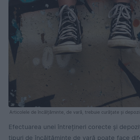
Articolele de încălțăminte, de vară, trebuie curățate și depoz
Efectuarea unei întrețineri corecte și depozi
tipuri de încălțăminte de vară poate face di