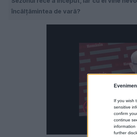
Sezonul rece a început, iar cu el vine nev
încălțămintea de vară?
Evenimentu
If you wish 
sensitive in
confirm you
continue se
information 
further disc