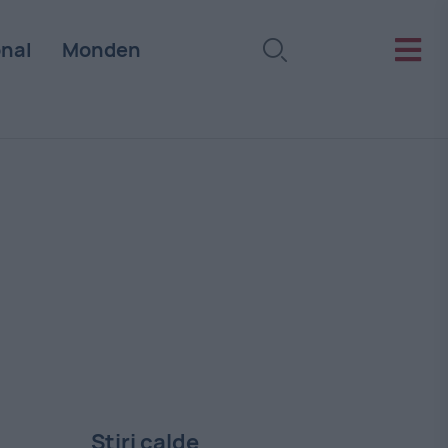
onal
Monden
Stiri calde