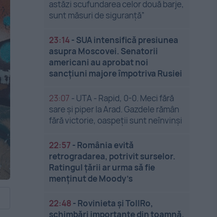
astăzi scufundarea celor două barje,
sunt măsuri de siguranţă”
23:14
-
SUA intensifică presiunea
asupra Moscovei. Senatorii
americani au aprobat noi
sancțiuni majore împotriva Rusiei
23:07
-
UTA - Rapid, 0-0. Meci fără
sare și piper la Arad. Gazdele rămân
fără victorie, oaspeții sunt neînvinși
22:57
-
România evită
retrogradarea, potrivit surselor.
Ratingul țării ar urma să fie
menținut de Moody’s
22:48
-
Rovinieta și TollRo,
schimbări importante din toamnă.