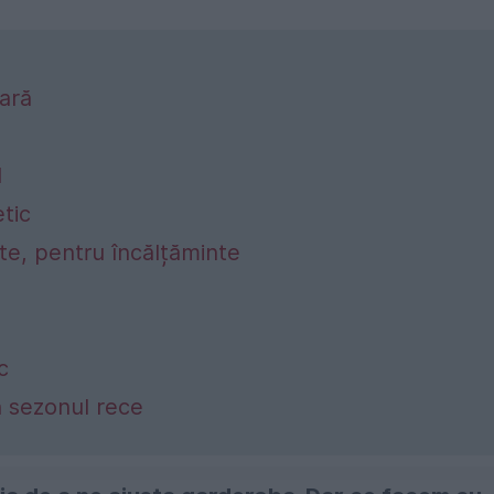
ară
l
etic
vite, pentru încălțăminte
c
n sezonul rece