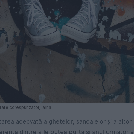
itate corespunzător, iarna
tarea adecvată a ghetelor, sandalelor și a altor
ferența dintre a le putea purta și anul următor 