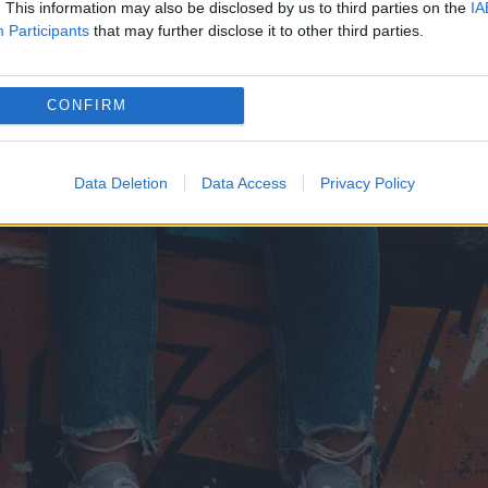
 țară, așa că ajustarea
garderobei
, inclusiv a
. This information may also be disclosed by us to third parties on the
IA
Participants
that may further disclose it to other third parties.
 Ce facem cu încălțările de vară, purtate până d
lândă, încât să le avem și anul viitor?
CONFIRM
 de vară-toamnă sau le întreținem, încât să 
Data Deletion
Data Access
Privacy Policy