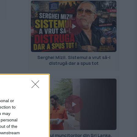
Serghei Mizil. Sistemul a vrut să-l
distrugă dar a spus tot
sonal or
ection to
ou may
 personal
out of the
 downstream
Importul muncitorilor din Sri Lanka,