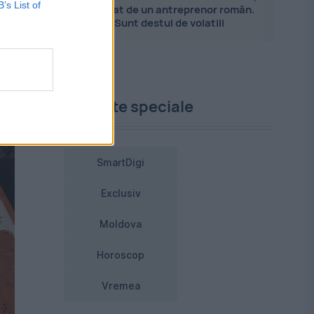
B’s List of
explicat de un antreprenor român.
Sunt destul de volatili
e
ne
Proiecte speciale
SmartDigi
Exclusiv
Moldova
Horoscop
Vremea