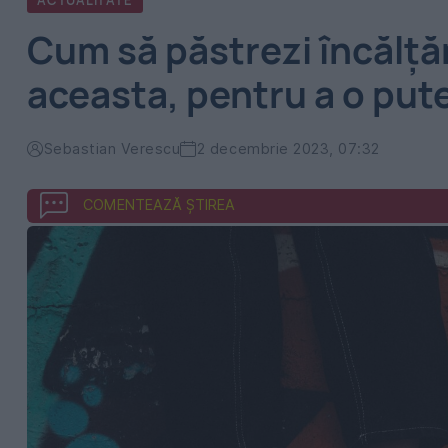
ACTUALITATE
Cum să păstrezi încălță
aceasta, pentru a o put
Sebastian Verescu
2 decembrie 2023, 07:32
COMENTEAZĂ ȘTIREA