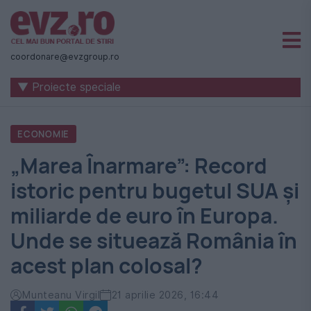
Știri
naționale
coordonare@evzgroup.ro
și
▼ Proiecte speciale
internaționale
|
ECONOMIE
România
„Marea Înarmare”: Record
-
istoric pentru bugetul SUA și
Evenimentul
miliarde de euro în Europa.
Zilei
Unde se situează România în
acest plan colosal?
Munteanu Virgil
21 aprilie 2026, 16:44