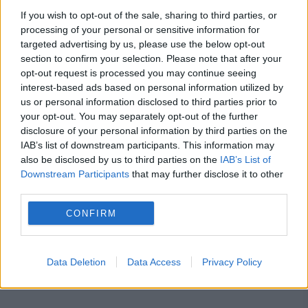
absolvirea unui curs de legislație rutieră
If you wish to opt-out of the sale, sharing to third parties, or
processing of your personal or sensitive information for
Prețuri carburanți luni, 10 august. Cât
targeted advertising by us, please use the below opt-out
section to confirm your selection. Please note that after your
costă un litru de benzină și motorină la
opt-out request is processed you may continue seeing
început de săptămână. Cele mai mici
interest-based ads based on personal information utilized by
us or personal information disclosed to third parties prior to
tarife din țară
your opt-out. You may separately opt-out of the further
disclosure of your personal information by third parties on the
IAB’s list of downstream participants. This information may
also be disclosed by us to third parties on the
IAB’s List of
Downstream Participants
that may further disclose it to other
armament
Armata
franta
investitii
third parties.
CONFIRM
inzestrare
romania
SUA
Data Deletion
Data Access
Privacy Policy