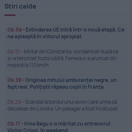
Stiri calde
09:59
-
Extinderea UE intră într-o nouă etapă. Ce
ne așteaptă în viitorul apropiat
09:51
-
Militar din Constanța, condamnat după ce
și-a terorizat fosta iubită. Femeia s-a aruncat din
mașină la 110 km/h
09:38
-
Originea mitului ambulanței negre, un
fapt real. Polițiștii răpeau copii în Franța
09:29
-
Scandal la bordul unui avion care urma să
decoleze din Londra. Un pasager a fost încătușat
09:17
-
Irina Begu s-a măritat cu antrenorul
Victor Crivoi, în weekend