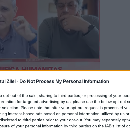
l Zilei -
Do Not Process My Personal Information
de trei infracțiuni de evaziune fiscală. De
to opt-out of the sale, sharing to third parties, or processing of your per
rea unei declarații fiscale false sau frauduloas
formation for targeted advertising by us, please use the below opt-out s
crie
New York Times
. Aceste acuzații sunt
r selection. Please note that after your opt-out request is processed y
eing interest-based ads based on personal information utilized by us or
icative pentru tatăl său, președintele Biden.
disclosed to third parties prior to your opt-out. You may separately opt-
losure of your personal information by third parties on the IAB’s list of