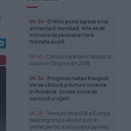
A
06:54
-
El Niño poate agrava criza
alimentară mondială. Alte 49 de
milioane de persoane riscă
foamete acută
06:45
-
China și caracterul fabulos al
Jocurilor Olimpice din 2008
06:34
-
Prognoza meteo 8 august.
Val de căldură și furtuni violente
în România. Zonele lovite de
caniculă și vijelii
06:25
-
Tensiuni între SUA și Europa.
Washingtonul a vândut euro în
secret pentru a salva yenul japonez,