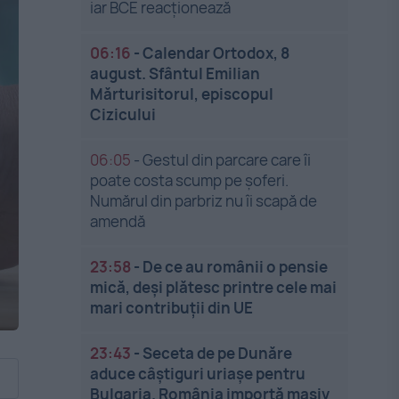
iar BCE reacționează
06:16
-
Calendar Ortodox, 8
august. Sfântul Emilian
Mărturisitorul, episcopul
Cizicului
06:05
-
Gestul din parcare care îi
poate costa scump pe șoferi.
Numărul din parbriz nu îi scapă de
amendă
23:58
-
De ce au românii o pensie
mică, deși plătesc printre cele mai
mari contribuții din UE
23:43
-
Seceta de pe Dunăre
aduce câștiguri uriașe pentru
Bulgaria. România importă masiv