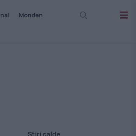
onal
Monden
Stiri calde