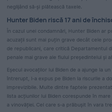
neglijând să-și plătească taxele.
Hunter Biden riscă 17 ani de închi
În cazul unei condamnări, Hunter Biden ar pu
acuzații sunt mai puțin grave decât cele pr
de republicani, care critică Departamentul de
penale mai grave ale fiului președintelui și al
Eșecul avocaților lui Biden de a ajunge la un
întrerupt, l-a expus pe Biden la riscurile a 
imprevizibile. Multe dintre faptele prezentat
lista acțiunilor lui Biden corespunde în mar
a vinovăției. Cel care s-a prăbușit în vara tr