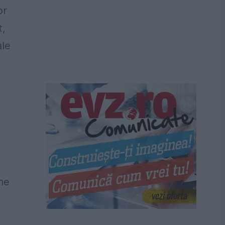
or
t,
ale
ne