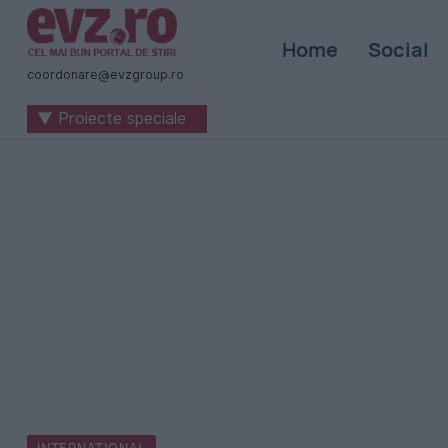
Știri
Home
Social
naționale
coordonare@evzgroup.ro
și
▼ Proiecte speciale
internaționale
|
România
-
Evenimentul
Zilei