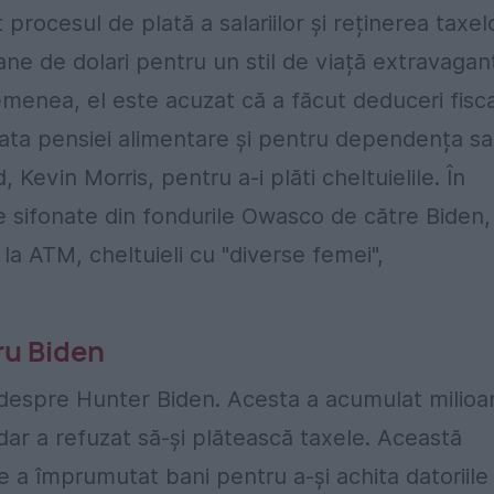
procesul de plată a salariilor și reținerea taxel
e de dolari pentru un stil de viață extravagan
asemenea, el este acuzat că a făcut deduceri fisc
plata pensiei alimentare și pentru dependența sa
 Kevin Morris, pentru a-i plăti cheltuielile. În
 sifonate din fondurile Owasco de către Biden,
 la ATM, cheltuieli cu "diverse femei",
ru Biden
despre Hunter Biden. Acesta a acumulat milioa
, dar a refuzat să-și plătească taxele. Această
e a împrumutat bani pentru a-și achita datoriile