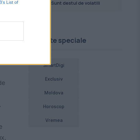
B’s List of
Sunt destul de volatili
dul
Proiecte speciale
SmartDigi
Exclusiv
de
Moldova
.
Horoscop
Vremea
e
ux,