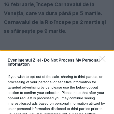
16 februarie, începe Carnavalul de la
Veneția, care va dura până pe 5 martie.
Carnavalul de la Rio începe pe 2 martie și
se sfârșește pe 9 martie.
Cuvântul ”
carnaval
”, clar și evident, este de
Evenimentul Zilei -
Do Not Process My Personal
Information
sorginte latină ”
carnus-carni, vale”
. Adio, la
revedere, plecarea cărnii, intrarea în Postul
If you wish to opt-out of the sale, sharing to third parties, or
processing of your personal or sensitive information for
Paștilor, lăsatul de sec la carne. Biserica
targeted advertising by us, please use the below opt-out
Universală nu este așa de strictă în ceea ce
section to confirm your selection. Please note that after your
opt-out request is processed you may continue seeing
privește cele ale postului, ca Ortodoxia.
interest-based ads based on personal information utilized by
us or personal information disclosed to third parties prior to
Postul este doar de carne. Postul și
your opt-out. You may separately opt-out of the further