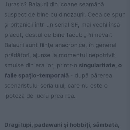
Jurasic? Balaurii din icoane seamănă
suspect de bine cu dinozaurii! Ceea ce spun
şi britanicii într-un serial SF, mai vechi însă
plăcut, destul de bine făcut: „Primeval”.
Balaurii sunt fiinţe anacronice, în general
prădători, ajunse la momentul nepotrivit,
smulse din era lor, printr-o
singularitate, o
falie spaţio-temporală
- după părerea
scenaristului serialului, care nu este o
ipoteză de lucru prea rea.
Dragi lupi, padawani și hobbiți, sâmbătă,