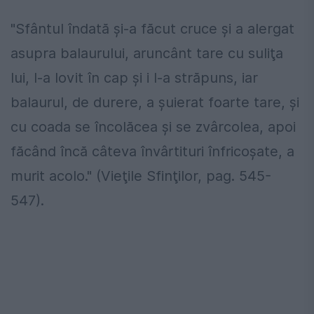
"Sfântul îndată şi-a făcut cruce şi a alergat
asupra balaurului, aruncânt tare cu suliţa
lui, l-a lovit în cap şi i l-a străpuns, iar
balaurul, de durere, a şuierat foarte tare, şi
cu coada se încolăcea şi se zvârcolea, apoi
făcând încă câteva învârtituri înfricoşate, a
murit acolo." (Vieţile Sfinţilor, pag. 545-
547).