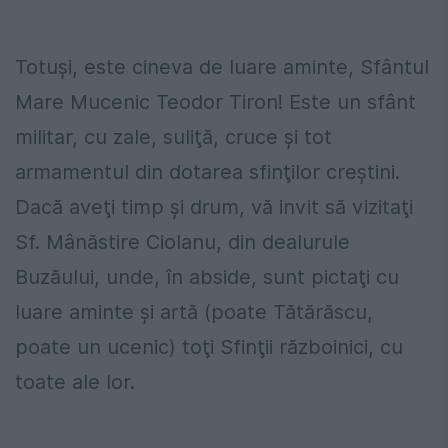
Totuşi, este cineva de luare aminte, Sfântul
Mare Mucenic Teodor Tiron! Este un sfânt
militar, cu zale, suliţă, cruce şi tot
armamentul din dotarea sfinţilor creştini.
Dacă aveţi timp şi drum, vă invit să vizitaţi
Sf. Mânăstire Ciolanu, din dealurule
Buzăului, unde, în abside, sunt pictaţi cu
luare aminte şi artă (poate Tătărăscu,
poate un ucenic) toţi Sfinţii războinici, cu
toate ale lor.