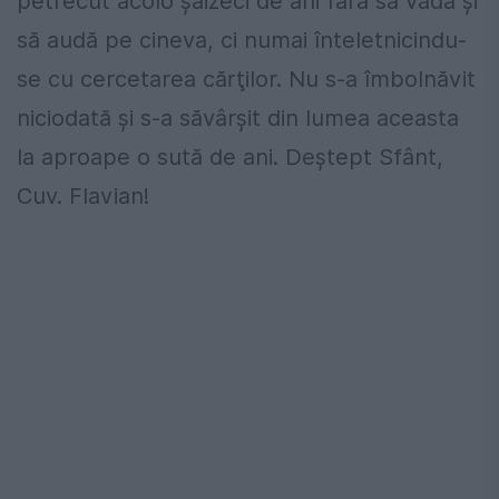
petrecut acolo şaizeci de ani fără să vadă şi
să audă pe cineva, ci numai înteletnicindu-
se cu cercetarea cărţilor. Nu s-a îmbolnăvit
niciodată şi s-a săvârşit din lumea aceasta
la aproape o sută de ani. Deştept Sfânt,
Cuv. Flavian!