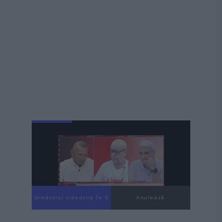
Următorul videoclip în 4
Anulează