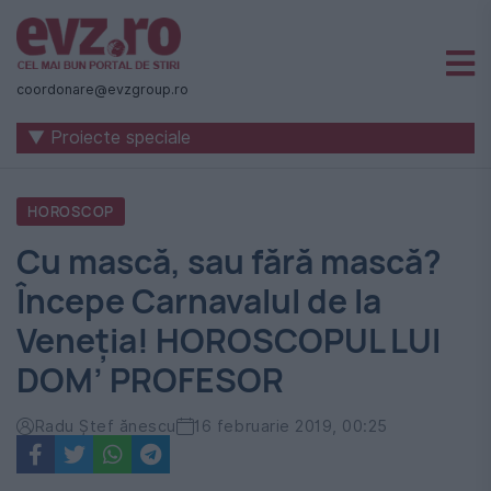
Știri
naționale
coordonare@evzgroup.ro
și
▼ Proiecte speciale
internaționale
|
HOROSCOP
România
Cu mască, sau fără mască?
-
Începe Carnavalul de la
Evenimentul
Veneția! HOROSCOPUL LUI
Zilei
DOM’ PROFESOR
Radu Ştef ănescu
16 februarie 2019, 00:25