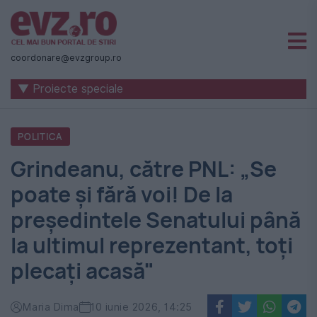
Știri
naționale
coordonare@evzgroup.ro
și
▼ Proiecte speciale
internaționale
|
POLITICA
România
Grindeanu, către PNL: „Se
-
poate și fără voi! De la
Evenimentul
președintele Senatului până
Zilei
la ultimul reprezentant, toți
plecați acasă"
Maria Dima
10 iunie 2026, 14:25