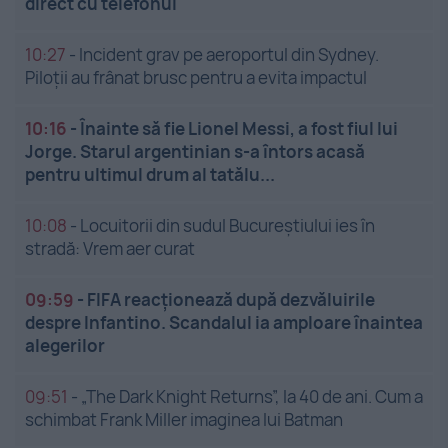
direct cu telefonul
10:27
-
Incident grav pe aeroportul din Sydney.
Piloții au frânat brusc pentru a evita impactul
10:16
-
Înainte să fie Lionel Messi, a fost fiul lui
Jorge. Starul argentinian s-a întors acasă
pentru ultimul drum al tatălu...
10:08
-
Locuitorii din sudul Bucureștiului ies în
stradă: Vrem aer curat
09:59
-
FIFA reacționează după dezvăluirile
despre Infantino. Scandalul ia amploare înaintea
alegerilor
09:51
-
„The Dark Knight Returns”, la 40 de ani. Cum a
schimbat Frank Miller imaginea lui Batman