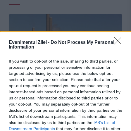
Evenimentul Zilei -
Do Not Process My Personal
Information
If you wish to opt-out of the sale, sharing to third parties, or
processing of your personal or sensitive information for
POLITICA
targeted advertising by us, please use the below opt-out
section to confirm your selection. Please note that after your
PSD cere activarea mecanismului european de
opt-out request is processed you may continue seeing
interest-based ads based on personal information utilized by
urgență pentru energie și susține menținerea
us or personal information disclosed to third parties prior to
your opt-out. You may separately opt-out of the further
centralelor pe cărbune. Critici la adresa lui
disclosure of your personal information by third parties on the
Bolojan
IAB’s list of downstream participants. This information may
also be disclosed by us to third parties on the
IAB’s List of
Downstream Participants
that may further disclose it to other