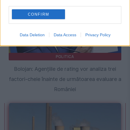
third parties.
CONFIRM
Data Deletion
Data Access
Privacy Policy
POLITICA
Bolojan: Agențiile de rating vor analiza trei
factori-cheie înainte de următoarea evaluare a
României