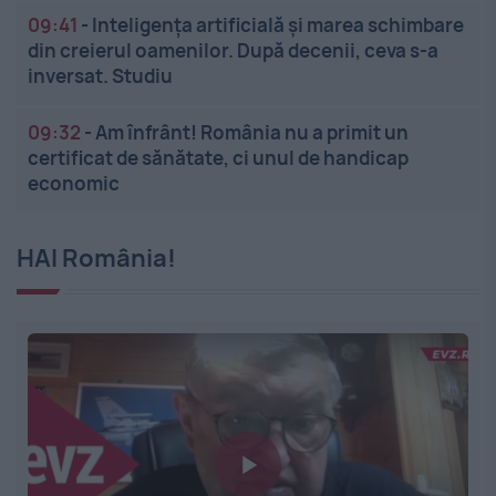
09:41
-
Inteligența artificială și marea schimbare
din creierul oamenilor. După decenii, ceva s-a
inversat. Studiu
09:32
-
Am înfrânt! România nu a primit un
certificat de sănătate, ci unul de handicap
economic
HAI România!