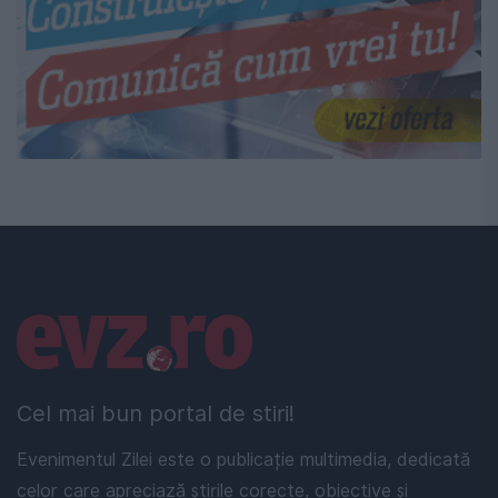
Linkuri utile
Cel mai bun portal de stiri!
Evenimentul Zilei este o publicație multimedia, dedicată
celor care apreciază știrile corecte, obiective și