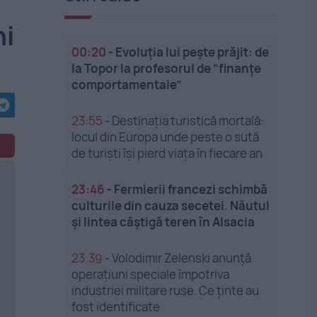
hi
00:20
-
Evoluția lui pește prăjit: de
la Topor la profesorul de ”finanțe
comportamentale”
23:55
-
Destinația turistică mortală:
locul din Europa unde peste o sută
de turiști își pierd viața în fiecare an
23:46
-
Fermierii francezi schimbă
culturile din cauza secetei. Năutul
și lintea câștigă teren în Alsacia
23:39
-
Volodimir Zelenski anunță
operațiuni speciale împotriva
industriei militare ruse. Ce ținte au
fost identificate