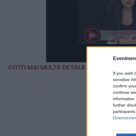
Evenimentu
CITIŢI MAI MULTE DETALII AICI.
If you wish 
sensitive in
confirm you
continue se
information 
further disc
participants
Downstream 