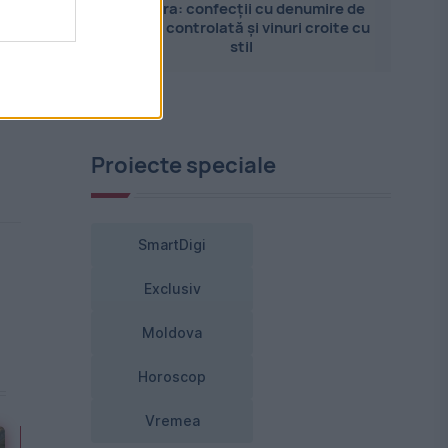
Pandora: confecții cu denumire de
origine controlată și vinuri croite cu
stil
Proiecte speciale
SmartDigi
Exclusiv
Moldova
Horoscop
Vremea