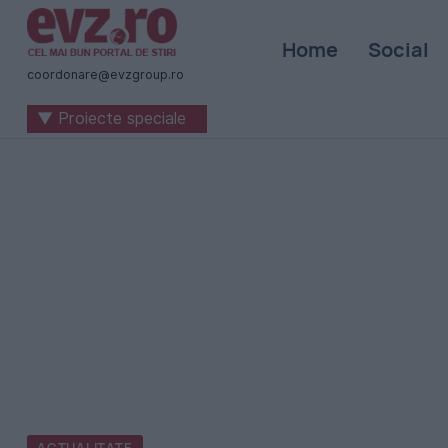
Știri
Home
Social
naționale
coordonare@evzgroup.ro
și
▼ Proiecte speciale
internaționale
|
România
-
Evenimentul
Zilei