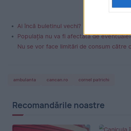
Ai încă buletinul vechi? Data după care nu
Populația nu va fi afectată de eventualel
Nu se vor face limitări de consum către 
ambulanta
cancan.ro
cornel patrichi
Recomandările noastre