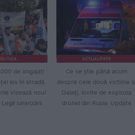
OLITICA
ACTUALITATE
000 de angajați
Ce se știe până acum
ei ies în stradă.
despre cele două victime l
ile vizează noul
Galați, lovite de explozia
Legii salarizării
dronei din Rusia. Update