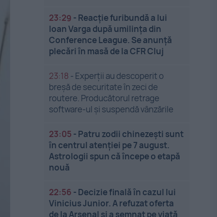
23:29
-
Reacție furibundă a lui
Ioan Varga după umilința din
Conference League. Se anunță
plecări în masă de la CFR Cluj
23:18
-
Experții au descoperit o
breșă de securitate în zeci de
routere. Producătorul retrage
software-ul și suspendă vânzările
23:05
-
Patru zodii chinezești sunt
în centrul atenției pe 7 august.
Astrologii spun că începe o etapă
nouă
22:56
-
Decizie finală în cazul lui
Vinicius Junior. A refuzat oferta
de la Arsenal și a semnat pe viață