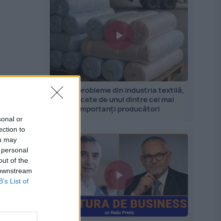
Marile probleme din industria textilă,
explicate de unul dintre cei mai
importanți producători
sonal or
ection to
ou may
 personal
out of the
 downstream
B’s List of