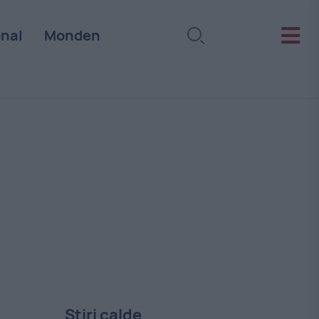
onal
Monden
Stiri calde