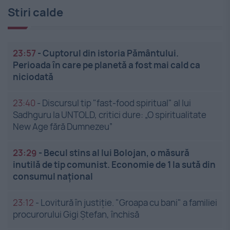
Stiri calde
23:57
-
Cuptorul din istoria Pământului.
Perioada în care pe planetă a fost mai cald ca
niciodată
23:40
-
Discursul tip "fast-food spiritual" al lui
Sadhguru la UNTOLD, critici dure: „O spiritualitate
New Age fără Dumnezeu”
23:29
-
Becul stins al lui Bolojan, o măsură
inutilă de tip comunist. Economie de 1 la sută din
consumul național
23:12
-
Lovitură în justiție. "Groapa cu bani" a familiei
procurorului Gigi Ștefan, închisă