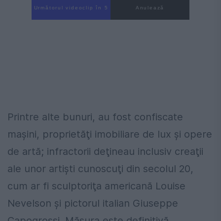
Următorul videoclip în 4
Anulează
Printre alte bunuri, au fost confiscate
maşini, proprietăţi imobiliare de lux şi opere
de artă; infractorii deţineau inclusiv creaţii
ale unor artişti cunoscuţi din secolul 20,
cum ar fi sculptoriţa americană Louise
Nevelson şi pictorul italian Giuseppe
Capogrossi. Măsura este definitivă,