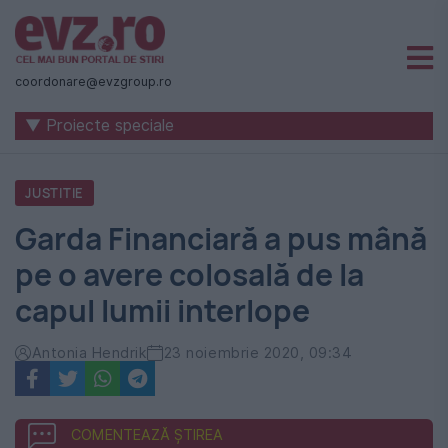
Știri
naționale
coordonare@evzgroup.ro
și
▼ Proiecte speciale
internaționale
|
JUSTITIE
România
Garda Financiară a pus mână
-
pe o avere colosală de la
Evenimentul
capul lumii interlope
Zilei
Antonia Hendrik
23 noiembrie 2020, 09:34
COMENTEAZĂ ȘTIREA