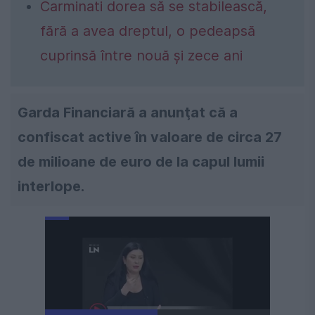
Carminati dorea să se stabilească,
fără a avea dreptul, o pedeapsă
cuprinsă între nouă și zece ani
Garda Financiară a anunţat că a
confiscat active în valoare de circa 27
de milioane de euro de la capul lumii
interlope.