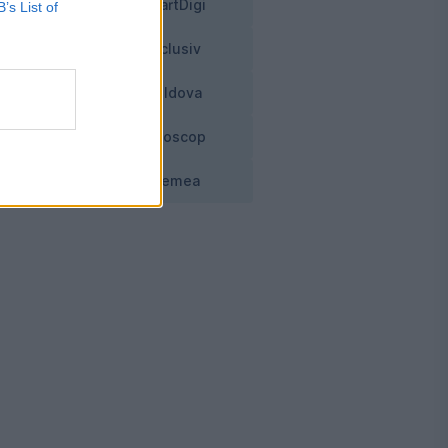
SmartDigi
B’s List of
al
Exclusiv
Moldova
Horoscop
Vremea