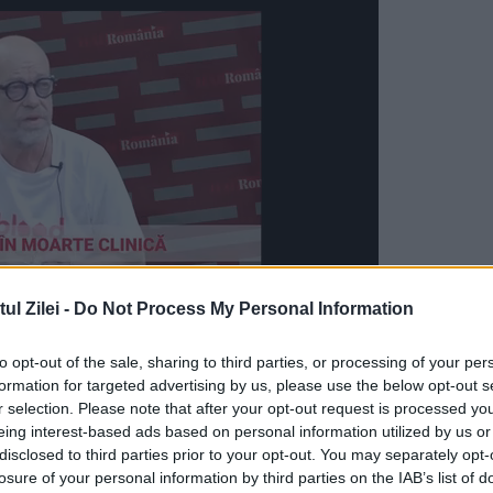
l Zilei -
Do Not Process My Personal Information
 a avut SIDA!
to opt-out of the sale, sharing to third parties, or processing of your per
formation for targeted advertising by us, please use the below opt-out s
r selection. Please note that after your opt-out request is processed y
eing interest-based ads based on personal information utilized by us or
disclosed to third parties prior to your opt-out. You may separately opt-
ntre cele mai bune reporterițe de teren a EVZ di
losure of your personal information by third parties on the IAB’s list of