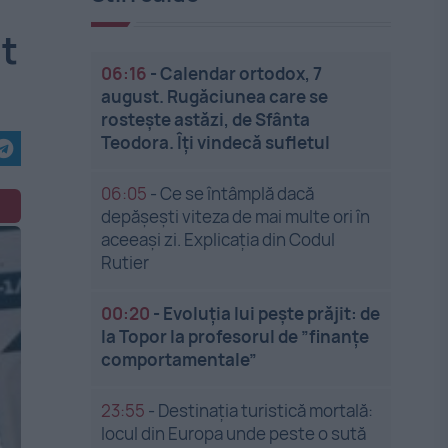
ut
06:16
-
Calendar ortodox, 7
august. Rugăciunea care se
rostește astăzi, de Sfânta
Teodora. Îți vindecă sufletul
06:05
-
Ce se întâmplă dacă
depășești viteza de mai multe ori în
aceeași zi. Explicația din Codul
Rutier
00:20
-
Evoluția lui pește prăjit: de
la Topor la profesorul de ”finanțe
comportamentale”
23:55
-
Destinația turistică mortală:
locul din Europa unde peste o sută