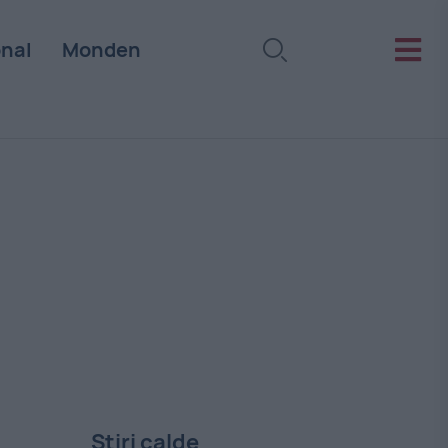
onal
Monden
Stiri calde