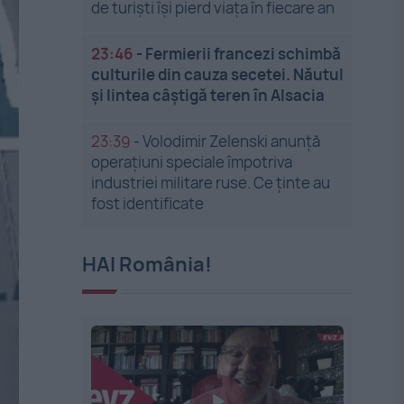
de turiști își pierd viața în fiecare an
23:46
-
Fermierii francezi schimbă
culturile din cauza secetei. Năutul
și lintea câștigă teren în Alsacia
23:39
-
Volodimir Zelenski anunță
operațiuni speciale împotriva
industriei militare ruse. Ce ținte au
fost identificate
HAI România!