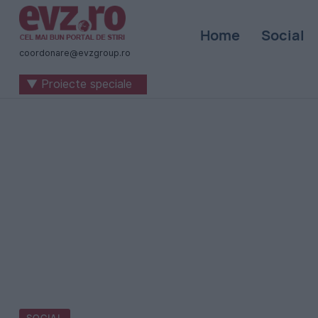
Știri
Home
Social
naționale
coordonare@evzgroup.ro
și
▼ Proiecte speciale
internaționale
|
România
-
Evenimentul
Zilei