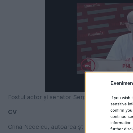
Evenimentu
Fostul actor și senator Sergiu Nicolaescu nu
If you wish 
sensitive in
confirm you
CV
continue se
information 
Crina Nedelcu, autoarea știrii, a fost una di
further disc