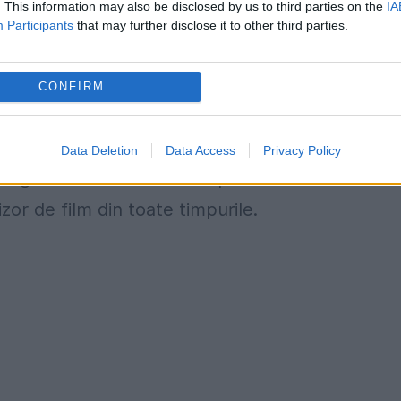
. This information may also be disclosed by us to third parties on the
IA
 TV, unde a coordonat principalul jurnal de știri 
Participants
that may further disclose it to other third parties.
CONFIRM
Data Deletion
Data Access
Privacy Policy
l Sergiu Nico laescu a murit pe 3 ianuarie 2013. A
izor de film din toate timpurile.