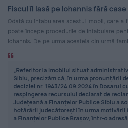
Fiscul îl lasă pe Iohannis fără case
Odată cu intabularea acestui imobil, care a 
poate începe procedurile de intabulare pentr
Iohannis. De pe urma acesteia din urmă famil
„Referitor la imobilul situat administrativ 
Sibiu, precizăm că, în urma pronunțării de
deciziei nr. 1943/24.09.2024 în Dosarul c
respingerea recursului declarat de recl
Județeană a Finanțelor Publice Sibiu a s
hotărârii judecătorești în urma motivării h
a Finanţelor Publice Braşov, într-o adresă