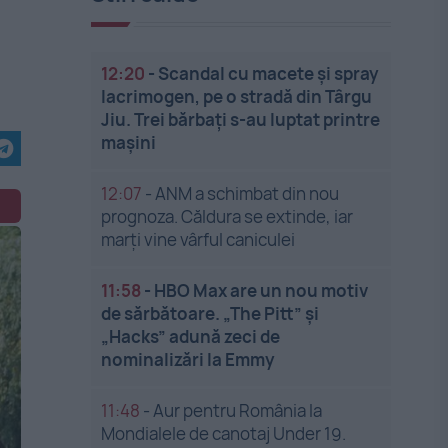
12:20
-
Scandal cu macete și spray
lacrimogen, pe o stradă din Târgu
Jiu. Trei bărbați s-au luptat printre
mașini
12:07
-
ANM a schimbat din nou
prognoza. Căldura se extinde, iar
marți vine vârful caniculei
11:58
-
HBO Max are un nou motiv
de sărbătoare. „The Pitt” și
„Hacks” adună zeci de
nominalizări la Emmy
11:48
-
Aur pentru România la
Mondialele de canotaj Under 19.