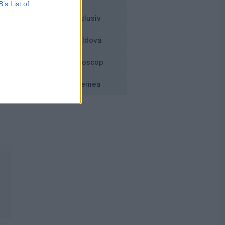
B’s List of
Exclusiv
e
Moldova
Horoscop
i
Vremea