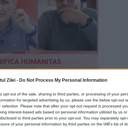
ase săptămâni,
litigiului
care viza unul dintre
l Zilei -
Do Not Process My Personal Information
la Sibiu. Hotărârea instanței permite statului să
to opt-out of the sale, sharing to third parties, or processing of your per
iului Sibiu.
formation for targeted advertising by us, please use the below opt-out s
r selection. Please note that after your opt-out request is processed y
lul
eing interest-based ads based on personal information utilized by us or
disclosed to third parties prior to your opt-out. You may separately opt-
losure of your personal information by third parties on the IAB’s list of
ptembrie, recursul declarat de o prietenă a famil