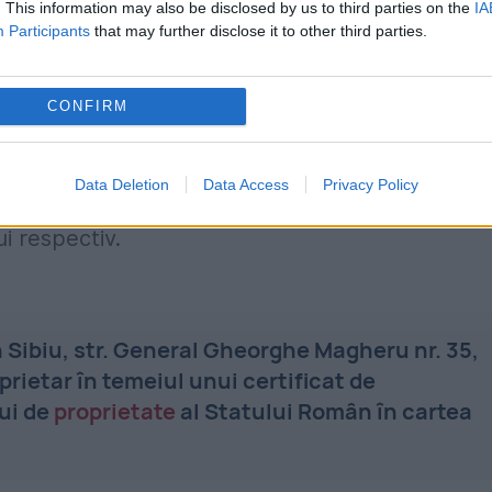
. This information may also be disclosed by us to third parties on the
IA
. Astfel, imobilul a revenuit în proprietatea
Participants
that may further disclose it to other third parties.
le trebuie să returneze și aproximativ 260.000 d
irii necuvenite.
CONFIRM
procedurile pentru recuperarea imobilului, dar ș
Data Deletion
Data Access
Privacy Policy
gionale a Finanțelor Publice Brașov, Mihai-Adrian
ui respectiv.
n Sibiu, str. General Gheorghe Magheru nr. 35,
rietar în temeiul unui certificat de
ui de
proprietate
al Statului Român în cartea