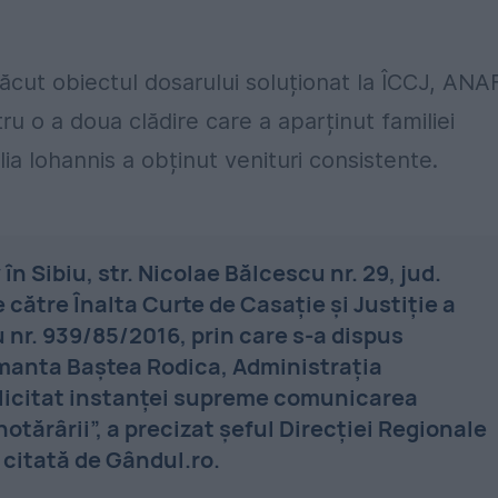
făcut obiectul dosarului soluționat la ÎCCJ, ANA
u o a doua clădire care a aparținut familiei
ia Iohannis a obținut venituri consistente.
în Sibiu, str. Nicolae Bălcescu nr. 29, jud.
 către Înalta Curte de Casație și Justiție a
u nr. 939/85/2016, prin care s-a dispus
amanta Baștea Rodica, Administrația
olicitat instanței supreme comunicarea
otărârii”, a precizat șeful Direcţiei Regionale
 citată de Gândul.ro.