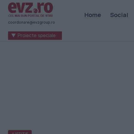
Știri
Home
Social
naționale
coordonare@evzgroup.ro
și
▼ Proiecte speciale
internaționale
|
România
-
Evenimentul
Zilei