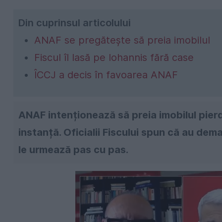
Din cuprinsul articolului
ANAF se pregătește să preia imobilul
Fiscul îl lasă pe Iohannis fără case
ÎCCJ a decis în favoarea ANAF
ANAF intenționează să preia imobilul pierd
instanță. Oficialii Fiscului spun că au dem
le urmează pas cu pas.