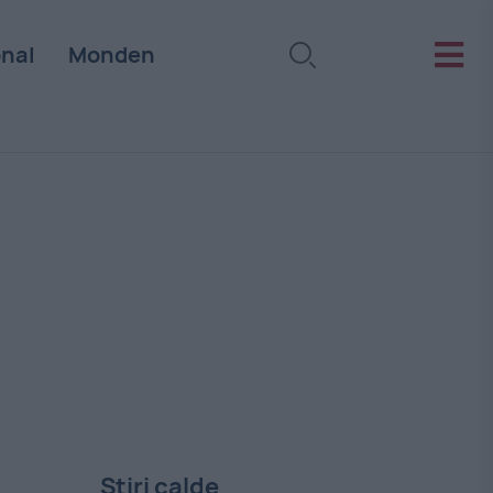
onal
Monden
Stiri calde