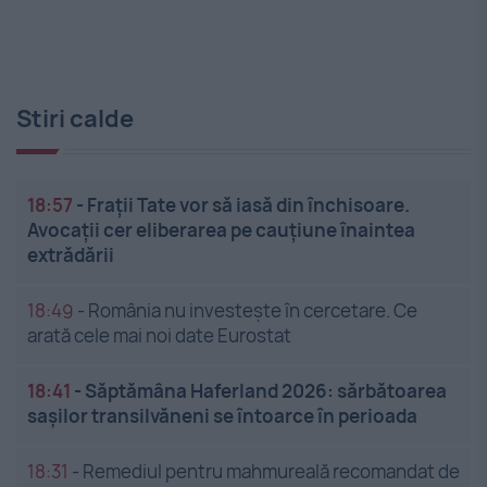
Stiri calde
18:57
-
Frații Tate vor să iasă din închisoare.
Avocații cer eliberarea pe cauțiune înaintea
extrădării
18:49
-
România nu investește în cercetare. Ce
arată cele mai noi date Eurostat
18:41
-
Săptămâna Haferland 2026: sărbătoarea
sașilor transilvăneni se întoarce în perioada
18:31
-
Remediul pentru mahmureală recomandat de