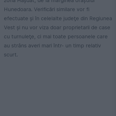
zonă Hășdat, de la marginea orașului
Hunedoara. Verificări similare vor fi
efectuate şi în celelalte judeţe din Regiunea
Vest şi nu vor viza doar proprietarii de case
cu turnuleţe, ci mai toate persoanele care
au strâns averi mari într- un timp relativ
scurt.