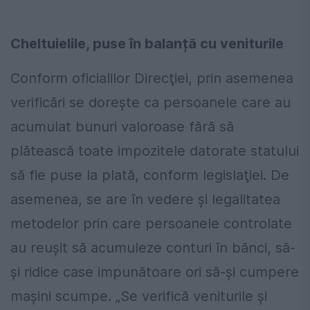
Cheltuielile, puse în balanță cu veniturile
Conform oficialilor Direcţiei, prin asemenea
verificări se doreşte ca persoanele care au
acumulat bunuri valoroase fără să
plătească toate impozitele datorate statului
să fie puse la plată, conform legislaţiei. De
asemenea, se are în vedere şi legalitatea
metodelor prin care persoanele controlate
au reuşit să acumuleze conturi în bănci, să-
şi ridice case impunătoare ori să-şi cumpere
maşini scumpe. „Se verifică veniturile și