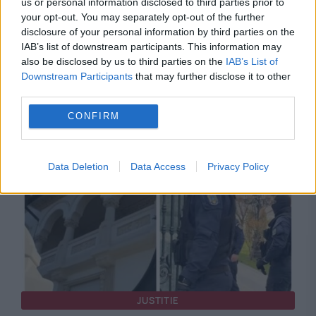
us or personal information disclosed to third parties prior to
your opt-out. You may separately opt-out of the further
POLITICA
disclosure of your personal information by third parties on the
IAB’s list of downstream participants. This information may
Nicușor Dan: Holocaustul romilor rămâne un
also be disclosed by us to third parties on the
IAB’s List of
capitol insuficient cunoscut. Mesaj de Ziua
Downstream Participants
that may further disclose it to other
third parties.
Europeană de Comemorare a Holocaustului
CONFIRM
Romilor
Data Deletion
Data Access
Privacy Policy
JUSTITIE