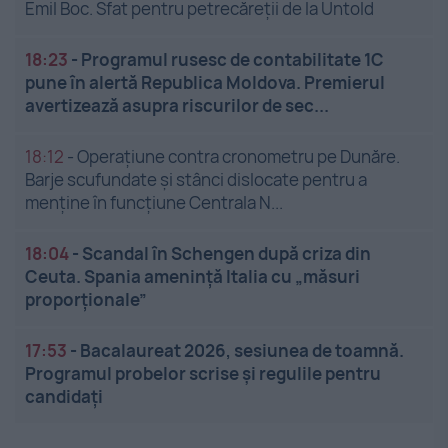
Emil Boc. Sfat pentru petrecăreții de la Untold
18:23
-
Programul rusesc de contabilitate 1C
pune în alertă Republica Moldova. Premierul
avertizează asupra riscurilor de sec...
18:12
-
Operațiune contra cronometru pe Dunăre.
Barje scufundate și stânci dislocate pentru a
menține în funcțiune Centrala N...
18:04
-
Scandal în Schengen după criza din
Ceuta. Spania amenință Italia cu „măsuri
proporționale”
17:53
-
Bacalaureat 2026, sesiunea de toamnă.
Programul probelor scrise și regulile pentru
candidați