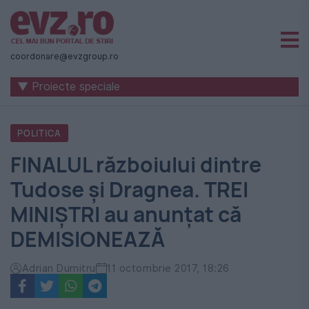
Știri
naționale
coordonare@evzgroup.ro
și
▼ Proiecte speciale
internaționale
|
POLITICA
România
FINALUL războiului dintre
-
Tudose și Dragnea. TREI
Evenimentul
MINIȘTRI au anunțat că
Zilei
DEMISIONEAZĂ
Adrian Dumitru
11 octombrie 2017, 18:26