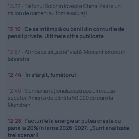
13:22
-
Taifunul Dolphin lovește China. Peste un
milion de oameni au fost evacuați
13:10
-
Ce se întâmplă cu banii din conturile de
pensii private. Ultimele cifre publicate
12:57
-
AI începe să „scrie” viață. Moment istoric în
laborator
12:49
-
În sfârșit, fumătorul!
12:40
-
Germania raționalizează apa din cauza
secetei. Amenzi de până la 50.000 de euro la
München
12:28
-
Facturile la energie ar putea crește cu
până la 20% în iarna 2026-2027: „Sunt analizate
trei scenarii