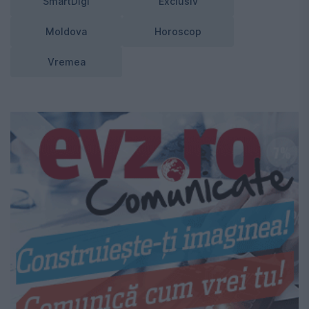
SmartDigi
Exclusiv
Moldova
Horoscop
Vremea