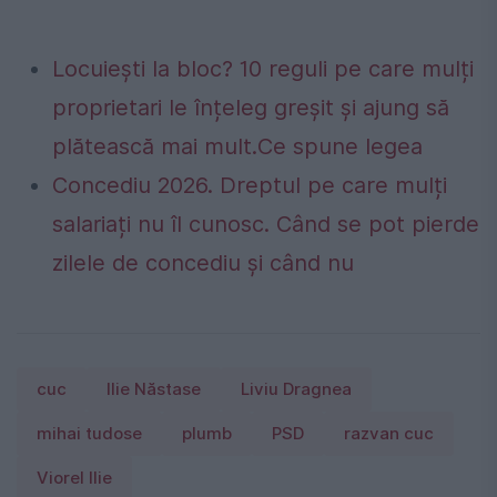
Locuiești la bloc? 10 reguli pe care mulți
proprietari le înțeleg greșit și ajung să
plătească mai mult.Ce spune legea
Concediu 2026. Dreptul pe care mulți
salariați nu îl cunosc. Când se pot pierde
zilele de concediu și când nu
cuc
Ilie Năstase
Liviu Dragnea
mihai tudose
plumb
PSD
razvan cuc
Viorel Ilie