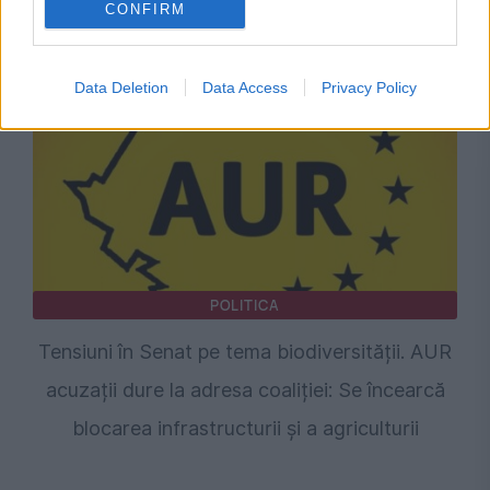
CONFIRM
USR din cauza termenilor din proiect
Data Deletion
Data Access
Privacy Policy
POLITICA
Tensiuni în Senat pe tema biodiversității. AUR
acuzații dure la adresa coaliției: Se încearcă
blocarea infrastructurii și a agriculturii