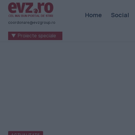
Știri
Home
Social
naționale
coordonare@evzgroup.ro
și
▼ Proiecte speciale
internaționale
|
România
-
Evenimentul
Zilei