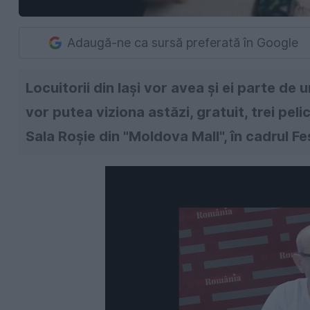
Adaugă-ne ca sursă preferată în Google
Locuitorii din Iaşi vor avea şi ei parte de 
vor putea viziona astăzi, gratuit, trei pel
Sala Roşie din "Moldova Mall", în cadrul Fe