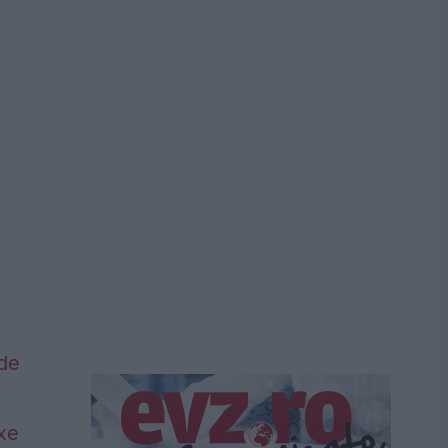
 de
axe