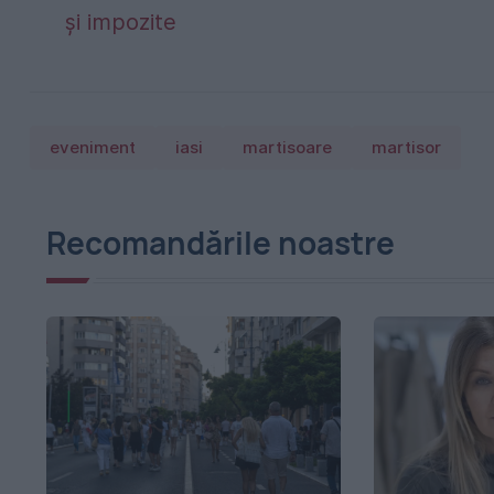
și impozite
eveniment
iasi
martisoare
martisor
Recomandările noastre