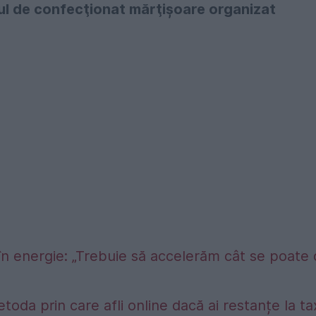
rul de confecţionat mărţişoare organizat
în energie: „Trebuie să accelerăm cât se poate
etoda prin care afli online dacă ai restanțe la t