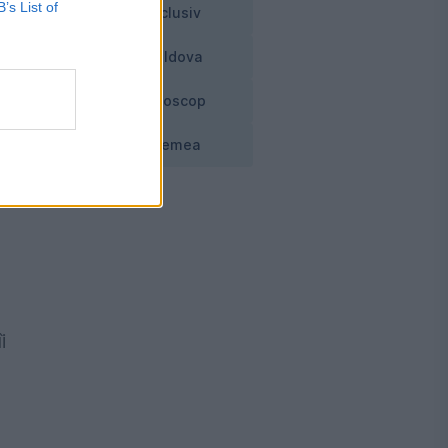
B’s List of
Exclusiv
Moldova
or
Horoscop
Vremea
t
i