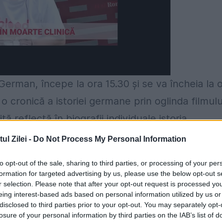
German, începe la ora 15.30 şi se va încheia la 
 o cronică a istoriei germane prin oglinda filmulu
tă reflectă în biografii individuale istoria
i comuniste asupra vieţilor oamenilor", explică
l Zilei -
Do Not Process My Personal Information
to opt-out of the sale, sharing to third parties, or processing of your per
formation for targeted advertising by us, please use the below opt-out s
r selection. Please note that after your opt-out request is processed y
eing interest-based ads based on personal information utilized by us or
Biserica Sf. Nicolae (1995)", regizat de Frank Bay
disclosed to third parties prior to your opt-out. You may separately opt-
losure of your personal information by third parties on the IAB’s list of
l 1987. Următorul film, "Das Leben der