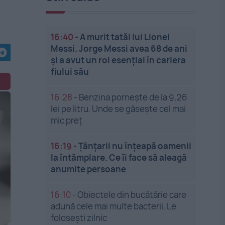
16:40
-
A murit tatăl lui Lionel
Messi. Jorge Messi avea 68 de ani
și a avut un rol esențial în cariera
fiului său
16:28
-
Benzina pornește de la 9,26
lei pe litru. Unde se găsește cel mai
mic preț
16:19
-
Țânțarii nu înțeapă oamenii
la întâmplare. Ce îi face să aleagă
anumite persoane
16:10
-
Obiectele din bucătărie care
adună cele mai multe bacterii. Le
folosești zilnic