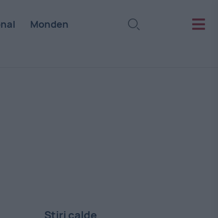
onal
Monden
Stiri calde