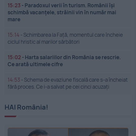
15:23
-
Paradoxul verii în turism. Românii își
schimbă vacanțele, străinii vin în număr mai
mare
15:14
-
Schimbarea la Față, momentul care încheie
ciclul hristic al marilor sărbători
15:02
-
Harta salariilor din România se rescrie.
Ce arată ultimele cifre
14:53
-
Schema de evaziune fiscală care s-a încheiat
fără proces. Ce i-a salvat pe cei cinci acuzați
HAI România!