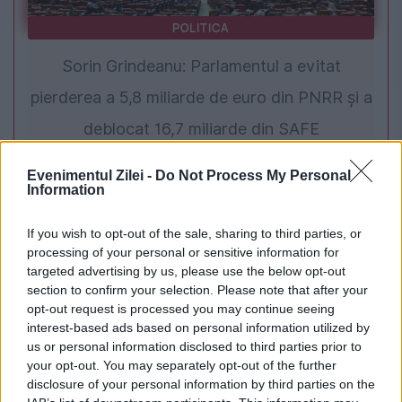
POLITICA
Sorin Grindeanu: Parlamentul a evitat
pierderea a 5,8 miliarde de euro din PNRR și a
deblocat 16,7 miliarde din SAFE
Evenimentul Zilei -
Do Not Process My Personal
Information
If you wish to opt-out of the sale, sharing to third parties, or
processing of your personal or sensitive information for
targeted advertising by us, please use the below opt-out
section to confirm your selection. Please note that after your
opt-out request is processed you may continue seeing
interest-based ads based on personal information utilized by
us or personal information disclosed to third parties prior to
SPORT
your opt-out. You may separately opt-out of the further
disclosure of your personal information by third parties on the
Lewis Hamilton, penalizat după calificările din