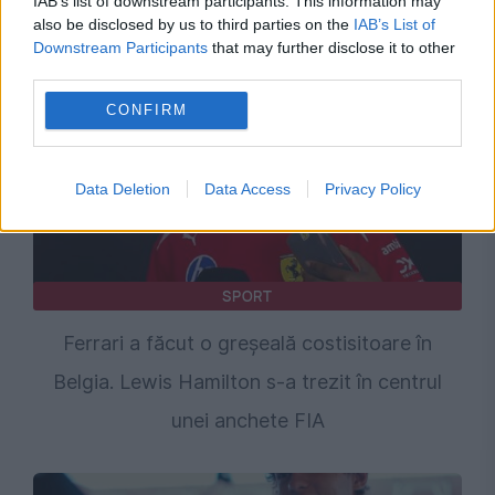
IAB’s list of downstream participants. This information may
Ungaria. Ferrari pierde prima linie a grilei
also be disclosed by us to third parties on the
IAB’s List of
Downstream Participants
that may further disclose it to other
third parties.
CONFIRM
Data Deletion
Data Access
Privacy Policy
SPORT
Ferrari a făcut o greșeală costisitoare în
Belgia. Lewis Hamilton s-a trezit în centrul
unei anchete FIA