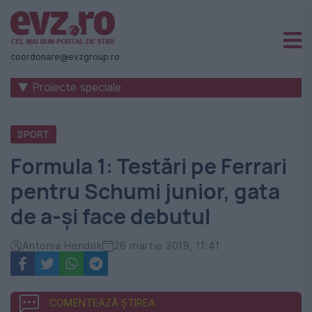
Știri
naționale
coordonare@evzgroup.ro
și
▼ Proiecte speciale
internaționale
|
SPORT
România
Formula 1: Testări pe Ferrari
-
pentru Schumi junior, gata
Evenimentul
de a-şi face debutul
Zilei
Antonia Hendrik
26 martie 2019, 11:41
COMENTEAZĂ ȘTIREA