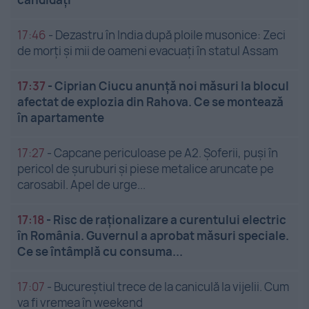
17:46
-
Dezastru în India după ploile musonice: Zeci
de morți și mii de oameni evacuați în statul Assam
17:37
-
Ciprian Ciucu anunță noi măsuri la blocul
afectat de explozia din Rahova. Ce se montează
în apartamente
17:27
-
Capcane periculoase pe A2. Șoferii, puși în
pericol de șuruburi și piese metalice aruncate pe
carosabil. Apel de urge...
17:18
-
Risc de raționalizare a curentului electric
în România. Guvernul a aprobat măsuri speciale.
Ce se întâmplă cu consuma...
17:07
-
Bucureștiul trece de la caniculă la vijelii. Cum
va fi vremea în weekend