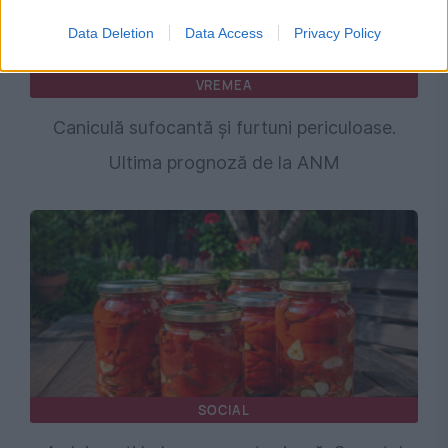
Data Deletion
Data Access
Privacy Policy
VREMEA
Caniculă sufocantă și furtuni periculoase.
Ultima prognoză de la ANM
SOCIAL