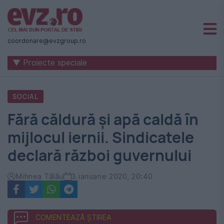
Știri
naționale
coordonare@evzgroup.ro
și
▼ Proiecte speciale
internaționale
|
SOCIAL
România
Fără căldură și apă caldă în
-
mijlocul iernii. Sindicatele
Evenimentul
declară război guvernului
Zilei
Mihnea Tălău
3 ianuarie 2020, 20:40
COMENTEAZĂ ȘTIREA