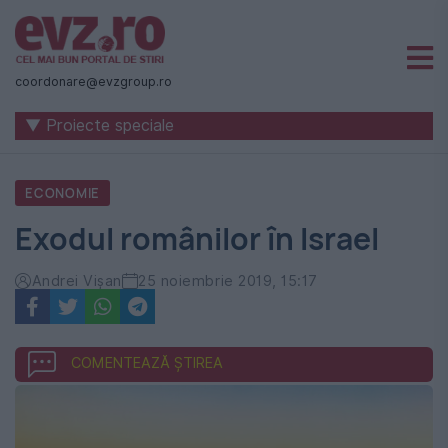
Știri
naționale
coordonare@evzgroup.ro
și
▼ Proiecte speciale
internaționale
|
ECONOMIE
România
Exodul românilor în Israel
-
Evenimentul
Andrei Vișan
25 noiembrie 2019, 15:17
Zilei
COMENTEAZĂ ȘTIREA