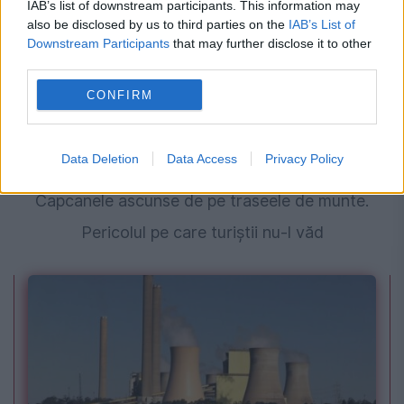
IAB’s list of downstream participants. This information may
also be disclosed by us to third parties on the
IAB’s List of
Downstream Participants
that may further disclose it to other
third parties.
CONFIRM
Data Deletion
Data Access
Privacy Policy
SOCIAL
Capcanele ascunse de pe traseele de munte.
Pericolul pe care turiștii nu-l văd