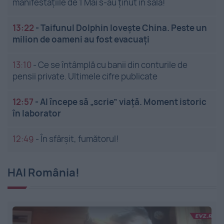
manifestațiile de 1 Mai s-au ținut în sală!
13:22
-
Taifunul Dolphin lovește China. Peste un
milion de oameni au fost evacuați
13:10
-
Ce se întâmplă cu banii din conturile de
pensii private. Ultimele cifre publicate
12:57
-
AI începe să „scrie” viață. Moment istoric
în laborator
12:49
-
În sfârșit, fumătorul!
HAI România!