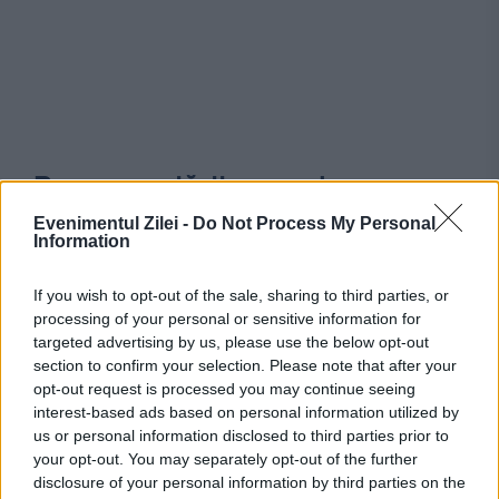
Recomandările noastre
Evenimentul Zilei -
Do Not Process My Personal
Information
If you wish to opt-out of the sale, sharing to third parties, or
processing of your personal or sensitive information for
SOCIAL
targeted advertising by us, please use the below opt-out
section to confirm your selection. Please note that after your
Descoperire rară, din Ierusalimul antic. Noi
opt-out request is processed you may continue seeing
interest-based ads based on personal information utilized by
indicii despre un eveniment biblic
us or personal information disclosed to third parties prior to
your opt-out. You may separately opt-out of the further
disclosure of your personal information by third parties on the