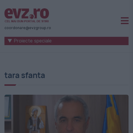
Știri
naționale
coordonare@evzgroup.ro
și
▼ Proiecte speciale
internaționale
|
România
tara sfanta
-
Evenimentul
Zilei