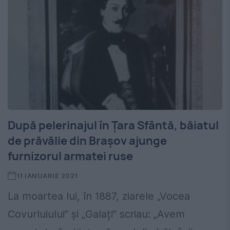
După pelerinajul în Țara Sfântă, băiatul
de prăvălie din Brașov ajunge
furnizorul armatei ruse
11 IANUARIE 2021
La moartea lui, în 1887, ziarele „Vocea
Covurluiului” și „Galați” scriau: „Avem