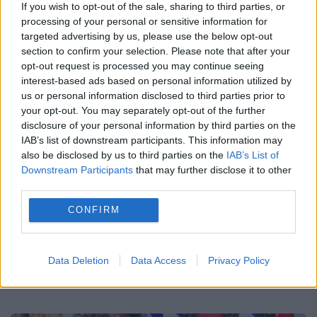
If you wish to opt-out of the sale, sharing to third parties, or
processing of your personal or sensitive information for
targeted advertising by us, please use the below opt-out
section to confirm your selection. Please note that after your
Creştinii luaţi la ŢINTĂ: Cimitire
opt-out request is processed you may continue seeing
profanate, cruci distruse. Un
interest-based ads based on personal information utilized by
us or personal information disclosed to third parties prior to
vandalism anticreştin cum nu s-a mai
your opt-out. You may separately opt-out of the further
pomeniti tocmai în ŢARA SFÂNTĂ
disclosure of your personal information by third parties on the
IAB’s list of downstream participants. This information may
20 OCTOMBRIE 2018
also be disclosed by us to third parties on the
IAB’s List of
Downstream Participants
that may further disclose it to other
Autorităţile israeliene au condamnat actele
third parties.
de intoleranţă şi au reafirmat implicarea lor
CONFIRM
în contrastarea oricărei forme de violenţă în
dauna minorităţilor religioase. Biserica
Data Deletion
Data Access
Privacy Policy
catolică din Ţara Sfântă a lansat alarma...