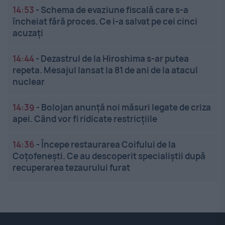
14:53
-
Schema de evaziune fiscală care s-a
încheiat fără proces. Ce i-a salvat pe cei cinci
acuzați
14:44
-
Dezastrul de la Hiroshima s-ar putea
repeta. Mesajul lansat la 81 de ani de la atacul
nuclear
14:39
-
Bolojan anunță noi măsuri legate de criza
apei. Când vor fi ridicate restricțiile
14:36
-
Începe restaurarea Coifului de la
Coțofenești. Ce au descoperit specialiștii după
recuperarea tezaurului furat