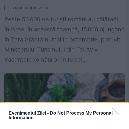
25 NOIEMBRIE 2019
Peste 50.000 de turiști români au călătorit
în Israel în această toamnă, 15.000 ajungând
în Țara Sfântă numai în octombrie, potrivit
Ministerului Turismului din Tel Aviv.
Vacanțele românilor în Israel...
Evenimentul Zilei -
Do Not Process My Personal
Information