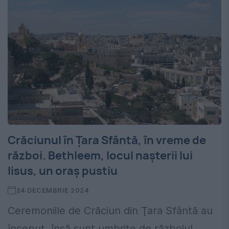
Crăciunul în Ţara Sfântă, în vreme de
război. Bethleem, locul naşterii lui
Iisus, un oraș pustiu
24 DECEMBRIE 2024
Ceremoniile de Crăciun din Ţara Sfântă au
început, însă sunt umbrite de războiul