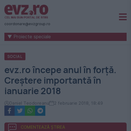
Știri
naționale
coordonare@evzgroup.ro
și
▼ Proiecte speciale
internaționale
|
SOCIAL
România
evz.ro începe anul în forţă.
-
Creştere importantă în
Evenimentul
ianuarie 2018
Zilei
Daniel Teodoreanu
2 februarie 2018, 18:49
COMENTEAZĂ ȘTIREA