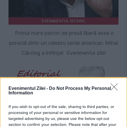
EVENIMENTUL ISTORIC
Primul mare patron de presă liberă avea o
poreclă dintr-un celebru serial american. Mihai
Cârciog a înființat Evenimentul zilei
Evenimentul Zilei -
Do Not Process My Personal
Information
If you wish to opt-out of the sale, sharing to third parties, or
processing of your personal or sensitive information for
targeted advertising by us, please use the below opt-out
OPINII
section to confirm your selection. Please note that after your