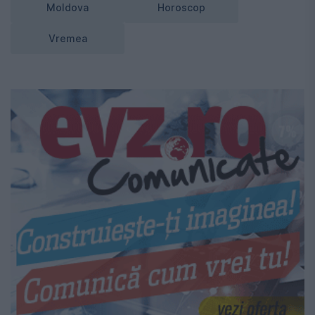
Moldova
Horoscop
Vremea