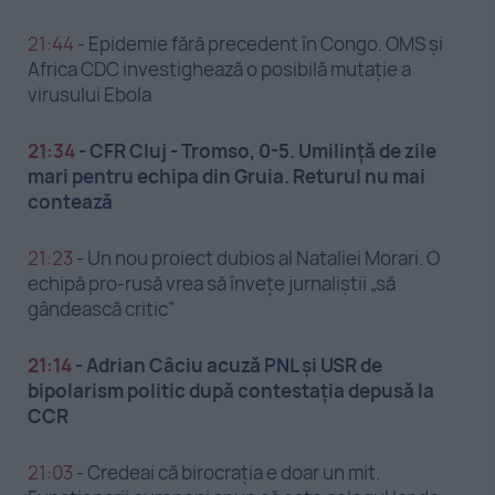
21:44
-
Epidemie fără precedent în Congo. OMS și
Africa CDC investighează o posibilă mutație a
virusului Ebola
21:34
-
CFR Cluj - Tromso, 0-5. Umilință de zile
mari pentru echipa din Gruia. Returul nu mai
contează
21:23
-
Un nou proiect dubios al Nataliei Morari. O
echipă pro-rusă vrea să înveţe jurnaliştii „să
gândească critic”
21:14
-
Adrian Câciu acuză PNL și USR de
bipolarism politic după contestația depusă la
CCR
21:03
-
Credeai că birocrația e doar un mit.