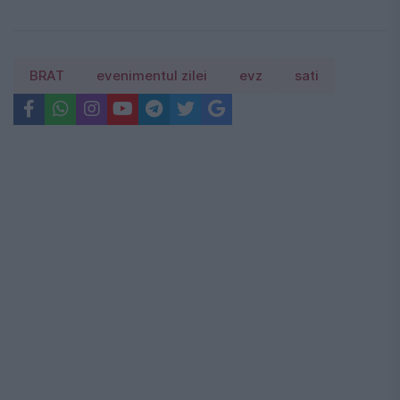
BRAT
evenimentul zilei
evz
sati