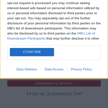
opt-out request is processed you may continue seeing
34 de ani de Evenimentul Zilei. „Bulina Roșie”,
interest-based ads based on personal information utilized by
us or personal information disclosed to third parties prior to
nopțile albe din redacție și de ce povestea
your opt-out. You may separately opt-out of the further
disclosure of your personal information by third parties on the
EVZ merge mai departe.
IAB’s list of downstream participants. This information may
also be disclosed by us to third parties on the
IAB’s List of
Downstream Participants
that may further disclose it to other
third parties.
CONFIRM
Data Deletion
Data Access
Privacy Policy
EVENIMENTUL ISTORIC
34 ani de „Evenimentul Zilei”