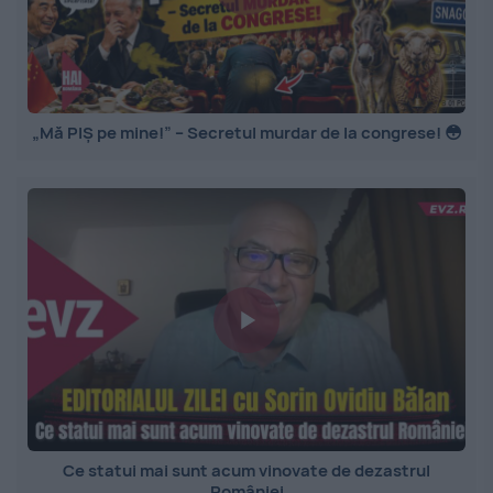
„Mă PIȘ pe mine!” – Secretul murdar de la congrese! 😳
Ce statui mai sunt acum vinovate de dezastrul
României