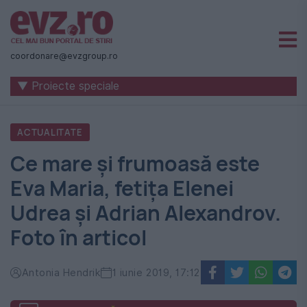
Știri
naționale
coordonare@evzgroup.ro
și
▼ Proiecte speciale
internaționale
|
ACTUALITATE
România
Ce mare şi frumoasă este
-
Eva Maria, fetiţa Elenei
Evenimentul
Udrea şi Adrian Alexandrov.
Zilei
Foto în articol
Antonia Hendrik
1 iunie 2019, 17:12