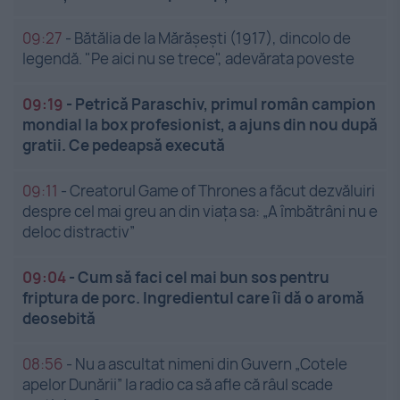
09:27
-
Bătălia de la Mărășești (1917), dincolo de
legendă. "Pe aici nu se trece", adevărata poveste
09:19
-
Petrică Paraschiv, primul român campion
mondial la box profesionist, a ajuns din nou după
gratii. Ce pedeapsă execută
09:11
-
Creatorul Game of Thrones a făcut dezvăluiri
despre cel mai greu an din viața sa: „A îmbătrâni nu e
deloc distractiv”
09:04
-
Cum să faci cel mai bun sos pentru
friptura de porc. Ingredientul care îi dă o aromă
deosebită
08:56
-
Nu a ascultat nimeni din Guvern „Cotele
apelor Dunării” la radio ca să afle că râul scade