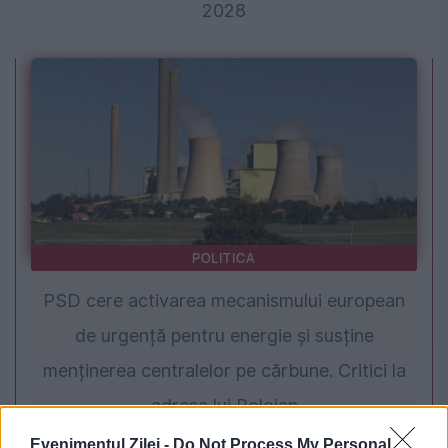
2028
POLITICA
PSD cere activarea mecanismului european
de urgență pentru energie și susține
menținerea centralelor pe cărbune. Critici la
adresa lui Bolojan
Evenimentul Zilei -
Do Not Process My Personal