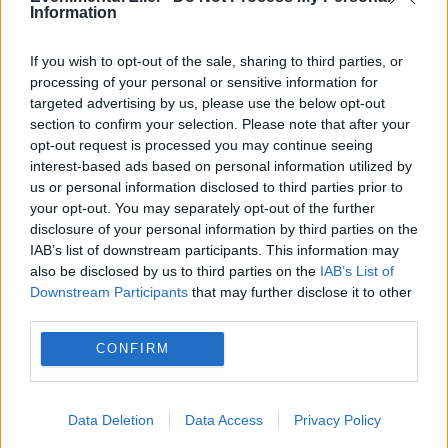
Information
If you wish to opt-out of the sale, sharing to third parties, or
processing of your personal or sensitive information for
targeted advertising by us, please use the below opt-out
section to confirm your selection. Please note that after your
opt-out request is processed you may continue seeing
interest-based ads based on personal information utilized by
us or personal information disclosed to third parties prior to
OPINII EVZ
your opt-out. You may separately opt-out of the further
disclosure of your personal information by third parties on the
Turnul Babel la 80 de ani: ONU, pariul
IAB’s list of downstream participants. This information may
also be disclosed by us to third parties on the
IAB’s List of
Infantino și eroziunea arhitecturii multilaterale
Downstream Participants
that may further disclose it to other
third parties.
CONFIRM
Data Deletion
Data Access
Privacy Policy