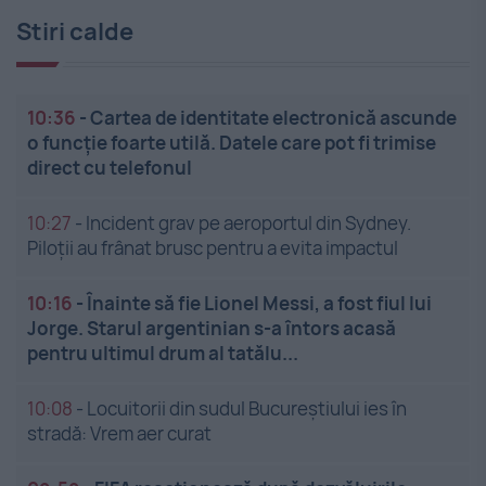
Stiri calde
10:36
-
Cartea de identitate electronică ascunde
o funcție foarte utilă. Datele care pot fi trimise
direct cu telefonul
10:27
-
Incident grav pe aeroportul din Sydney.
Piloții au frânat brusc pentru a evita impactul
10:16
-
Înainte să fie Lionel Messi, a fost fiul lui
Jorge. Starul argentinian s-a întors acasă
pentru ultimul drum al tatălu...
10:08
-
Locuitorii din sudul Bucureștiului ies în
stradă: Vrem aer curat