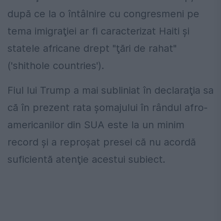
după ce la o întâlnire cu congresmeni pe
tema imigraţiei ar fi caracterizat Haiti şi
statele africane drept "ţări de rahat"
('shithole countries').
Fiul lui Trump a mai subliniat în declaraţia sa
că în prezent rata şomajului în rândul afro-
americanilor din SUA este la un minim
record şi a reproşat presei că nu acordă
suficientă atenţie acestui subiect.