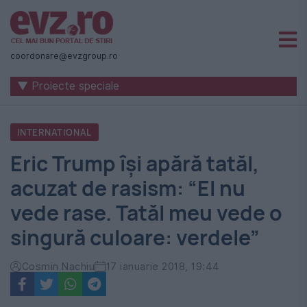
Știri
naționale
coordonare@evzgroup.ro
și
▼ Proiecte speciale
internaționale
|
INTERNATIONAL
România
Eric Trump îşi apără tatăl,
-
acuzat de rasism: “El nu
Evenimentul
vede rase. Tatăl meu vede o
Zilei
singură culoare: verdele”
Cosmin Nachiu
17 ianuarie 2018, 19:44