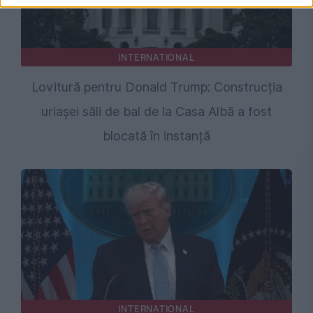
INTERNATIONAL
Lovitură pentru Donald Trump: Construcția
uriașei săli de bal de la Casa Albă a fost
blocată în instanță
INTERNATIONAL