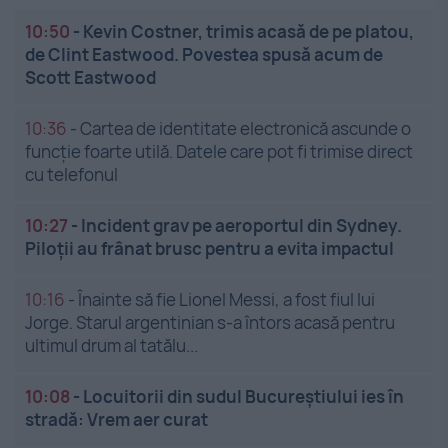
10:50
-
Kevin Costner, trimis acasă de pe platou,
de Clint Eastwood. Povestea spusă acum de
Scott Eastwood
10:36
-
Cartea de identitate electronică ascunde o
funcție foarte utilă. Datele care pot fi trimise direct
cu telefonul
10:27
-
Incident grav pe aeroportul din Sydney.
Piloții au frânat brusc pentru a evita impactul
10:16
-
Înainte să fie Lionel Messi, a fost fiul lui
Jorge. Starul argentinian s-a întors acasă pentru
ultimul drum al tatălu...
10:08
-
Locuitorii din sudul Bucureștiului ies în
stradă: Vrem aer curat