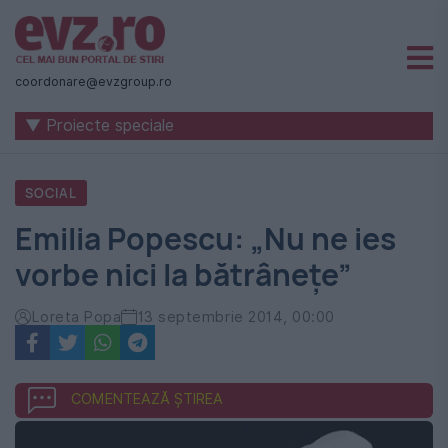
Știri
naționale
coordonare@evzgroup.ro
și
▼ Proiecte speciale
internaționale
|
SOCIAL
România
Emilia Popescu: „Nu ne ies
-
vorbe nici la bătrânețe”
Evenimentul
Zilei
Loreta Popa
13 septembrie 2014, 00:00
COMENTEAZĂ ȘTIREA