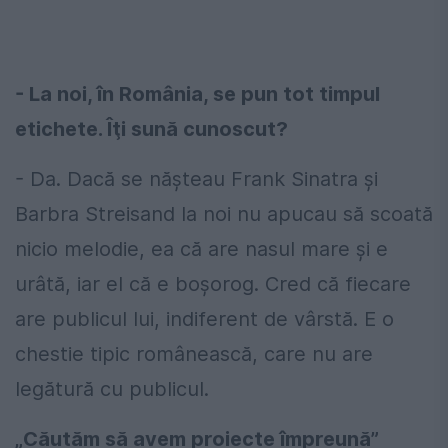
- La noi, în România, se pun tot timpul
etichete. Îţi sună cunoscut?
- Da. Dacă se năşteau Frank Sinatra şi
Barbra Streisand la noi nu apucau să scoată
nicio melodie, ea că are nasul mare şi e
urâtă, iar el că e boşorog. Cred că fiecare
are publicul lui, indiferent de vârstă. E o
chestie tipic românească, care nu are
legătură cu publicul.
„Căutăm să avem proiecte împreună”