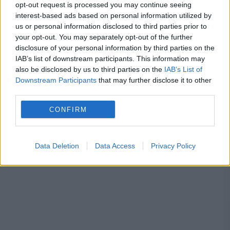
opt-out request is processed you may continue seeing
interest-based ads based on personal information utilized by
andi vasluianu
Andreea Vasile
us or personal information disclosed to third parties prior to
your opt-out. You may separately opt-out of the further
Barbra Streisand
bebe cotimanis
disclosure of your personal information by third parties on the
IAB’s list of downstream participants. This information may
Claudiu Goga
constantin cotimanis
also be disclosed by us to third parties on the
IAB’s List of
Downstream Participants
that may further disclose it to other
Diana Cavallioti
Emilia Popescu
evz
third parties.
frank sinatra
spectacol
stefan banica
CONFIRM
Data Deletion
Data Access
Privacy Policy