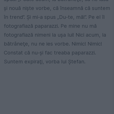
şi nouă nişte vorbe, că înseamnă că suntem
în trend”. Şi mi-a spus „Du-te, mă!”. Pe el îl
fotografiază paparazzi. Pe mine nu mă
fotografiază nimeni la uşa lui! Nici acum, la
bătrâneţe, nu ne ies vorbe. Nimic! Nimic!
Constat că nu-şi fac treaba paparazzi.
Suntem expiraţi, vorba lui Ştefan.