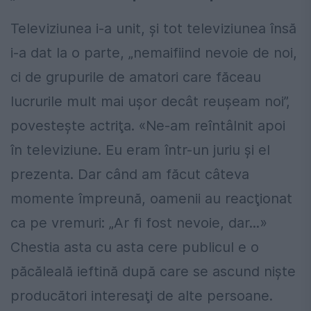
Televiziunea i-a unit, şi tot televiziunea însă
i-a dat la o parte, „nemaifiind nevoie de noi,
ci de grupurile de amatori care făceau
lucrurile mult mai uşor decât reuşeam noi”,
povesteşte actriţa. «Ne-am reîntâlnit apoi
în televiziune. Eu eram într-un juriu şi el
prezenta. Dar când am făcut câteva
momente împreună, oamenii au reacţionat
ca pe vremuri: „Ar fi fost nevoie, dar...»
Chestia asta cu asta cere publicul e o
păcăleală ieftină după care se ascund nişte
producători interesaţi de alte persoane.