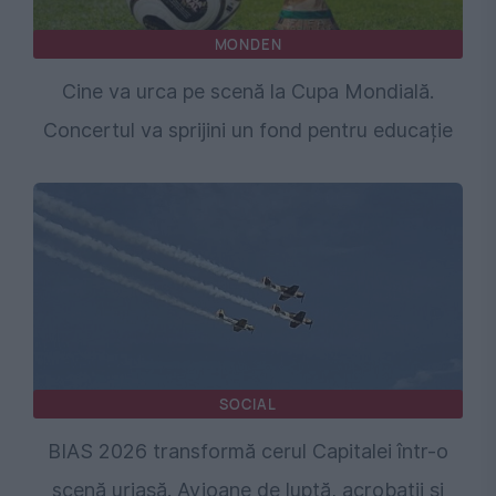
MONDEN
Cine va urca pe scenă la Cupa Mondială.
Concertul va sprijini un fond pentru educație
SOCIAL
BIAS 2026 transformă cerul Capitalei într-o
scenă uriașă. Avioane de luptă, acrobații și