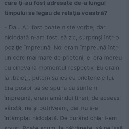
care ţi-au fost adresate de-a lungul
timpului se legau de relaţia voastră?
- Da... Au fost poate nişte vorbe, dar
niciodată n-am fost, să zic, surprinşi într-o
poziţie împreună. Noi eram împreună într-
un cerc mai mare de prieteni, el era mereu
cu cineva la momentul respectiv. Eu eram
la „băieţi”, putem să ies cu prietenele lui.
Era posibil să se spună că suntem
împreună, eram amândoi tineri, de aceeaşi
vârstă, ne şi potriveam, dar nu s-a
întâmplat niciodată. De curând chiar i-am
spus: „Poate acum, la bătrâneţe, să ne iasă