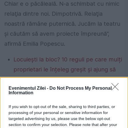
Chiar e o păcăleală. N-a schimbat cu nimic
relaţia dintre noi. Dimpotrivă. Relaţia
noastră rămâne puternică. Jucăm la teatru
şi căutăm să avem proiecte împreună”,
afirmă Emilia Popescu.
Locuiești la bloc? 10 reguli pe care mulți
proprietari le înțeleg greșit și ajung să
plătească mai mult.Ce spune legea
Evenimentul Zilei -
Do Not Process My Personal
Concediu 2026. Dreptul pe care mulți
Information
salariați nu îl cunosc. Când se pot pierde
If you wish to opt-out of the sale, sharing to third parties, or
zilele de concediu și când nu
processing of your personal or sensitive information for
targeted advertising by us, please use the below opt-out
section to confirm your selection. Please note that after your