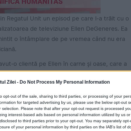
din Regatul Unit un episod pe care l-a trăit cu o
ealizatoarea de televiziune Ellen DeGeneres. Ea
amintit o întâmplare de pe vremea când nu era
ciană.
vut-o clientă pe Ellen în carne și oase, care a
 Los Angeles, unde Chris era chelneriță. În 2014,
l Zilei -
Do Not Process My Personal Information
a Portia de Rossi.
to opt-out of the sale, sharing to third parties, or processing of your per
ă îmi fac o manichiură nou-nouță, căci în seara
formation for targeted advertising by us, please use the below opt-out s
respectiva eram de serviciu de la 8.30 dimineața
r selection. Please note that after your opt-out request is processed y
eing interest-based ads based on personal information utilized by us or
 două săptămâni. Cred că îi place uneori să
disclosed to third parties prior to your opt-out. You may separately opt-
losure of your personal information by third parties on the IAB’s list of
e undeva o plăcere sadică să îi pună la punct p