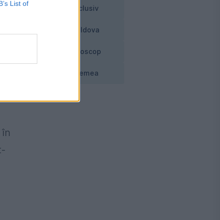
B’s List of
Exclusiv
Moldova
Horoscop
uă
Vremea
 în
t-