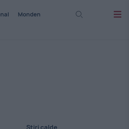
onal
Monden
Stiri calde