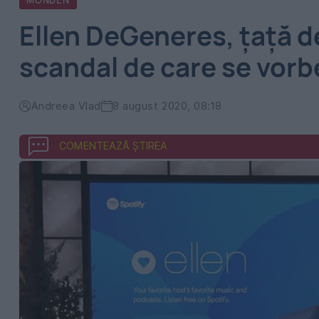
MONDEN
Ellen DeGeneres, țață d
scandal de care se vorb
Andreea Vlad
8 august 2020, 08:18
COMENTEAZĂ ȘTIREA