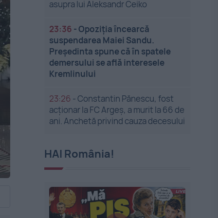
asupra lui Aleksandr Ceiko
23:36
-
Opoziția încearcă
suspendarea Maiei Sandu.
Președinta spune că în spatele
demersului se află interesele
Kremlinului
23:26
-
Constantin Pănescu, fost
acționar la FC Argeș, a murit la 66 de
ani. Anchetă privind cauza decesului
HAI România!