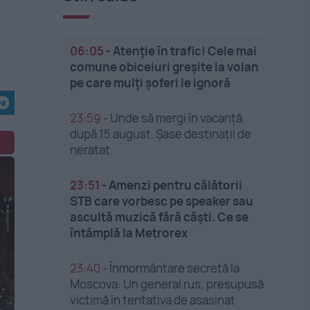
06:05
-
Atenție în trafic! Cele mai
comune obiceiuri greșite la volan
pe care mulți șoferi le ignoră
23:59
-
Unde să mergi în vacanță
după 15 august. Șase destinații de
neratat
23:51
-
Amenzi pentru călătorii
STB care vorbesc pe speaker sau
ascultă muzică fără căști. Ce se
întâmplă la Metrorex
23:40
-
Înmormântare secretă la
Moscova: Un general rus, presupusă
victimă în tentativa de asasinat