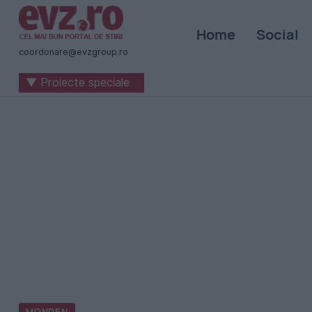
Știri
Home
Social
naționale
coordonare@evzgroup.ro
și
▼ Proiecte speciale
internaționale
|
România
-
Evenimentul
Zilei