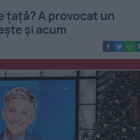
e țață? A provocat un
ește și acum