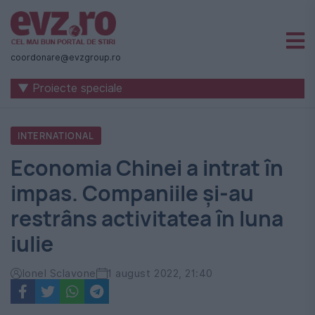
Știri
naționale
coordonare@evzgroup.ro
și
▼ Proiecte speciale
internaționale
|
INTERNATIONAL
România
Economia Chinei a intrat în
-
impas. Companiile și-au
Evenimentul
restrâns activitatea în luna
Zilei
iulie
Ionel Sclavone
1 august 2022, 21:40