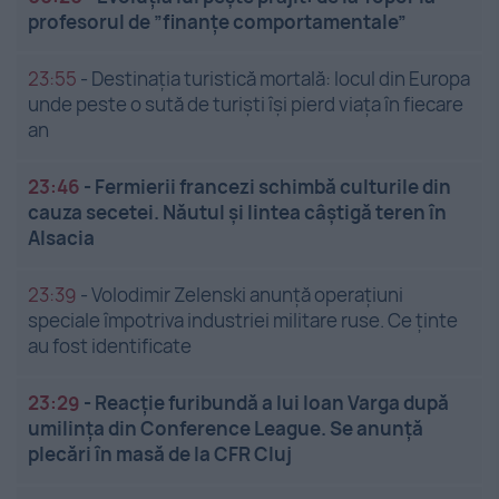
profesorul de ”finanțe comportamentale”
23:55
-
Destinația turistică mortală: locul din Europa
unde peste o sută de turiști își pierd viața în fiecare
an
23:46
-
Fermierii francezi schimbă culturile din
cauza secetei. Năutul și lintea câștigă teren în
Alsacia
23:39
-
Volodimir Zelenski anunță operațiuni
speciale împotriva industriei militare ruse. Ce ținte
au fost identificate
23:29
-
Reacție furibundă a lui Ioan Varga după
umilința din Conference League. Se anunță
plecări în masă de la CFR Cluj