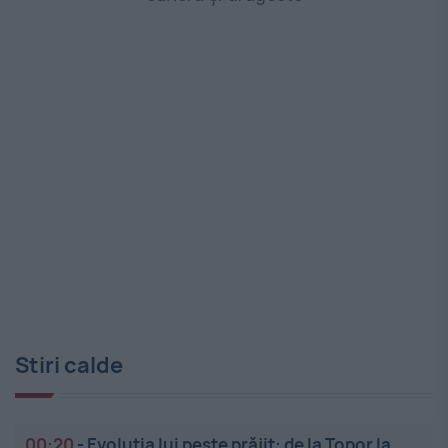
Stiri calde
00:20
-
Evoluția lui pește prăjit: de la Topor la