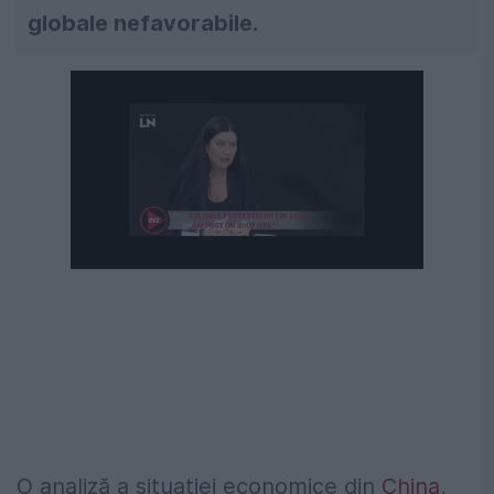
globale nefavorabile.
Următorul videoclip în 4
Anulează
O analiză a situației economice din
China
,