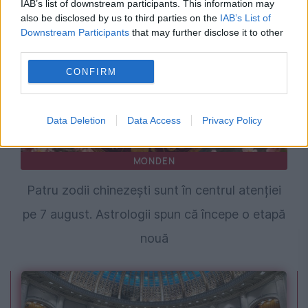
IAB’s list of downstream participants. This information may
also be disclosed by us to third parties on the
IAB’s List of
Downstream Participants
that may further disclose it to other
third parties.
CONFIRM
Data Deletion
Data Access
Privacy Policy
MONDEN
Patru zodii chinezești sunt în centrul atenției
pe 7 august. Astrologii spun că începe o etapă
nouă