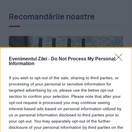
Recomandările noastre
Evenimentul Zilei -
Do Not Process My Personal
Information
If you wish to opt-out of the sale, sharing to third parties, or
processing of your personal or sensitive information for
targeted advertising by us, please use the below opt-out
INTERNATIONAL
section to confirm your selection. Please note that after your
opt-out request is processed you may continue seeing
Experții au descoperit o breșă de securitate în
interest-based ads based on personal information utilized by
us or personal information disclosed to third parties prior to
zeci de routere. Producătorul retrage
your opt-out. You may separately opt-out of the further
software-ul și suspendă vânzările
disclosure of your personal information by third parties on the