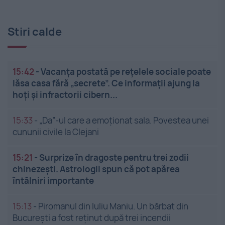
Stiri calde
15:42
-
Vacanța postată pe rețelele sociale poate
lăsa casa fără „secrete”. Ce informații ajung la
hoți și infractorii cibern...
15:33
-
„Da”-ul care a emoționat sala. Povestea unei
cununii civile la Clejani
15:21
-
Surprize în dragoste pentru trei zodii
chinezești. Astrologii spun că pot apărea
întâlniri importante
15:13
-
Piromanul din Iuliu Maniu. Un bărbat din
București a fost reținut după trei incendii