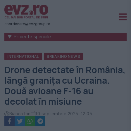
Știri
naționale
coordonare@evzgroup.ro
și
▼ Proiecte speciale
internaționale
|
INTERNATIONAL
BREAKING NEWS
România
Drone detectate în România,
-
lângă granița cu Ucraina.
Evenimentul
Două avioane F-16 au
Zilei
decolat în misiune
Bianca Ion
10 septembrie 2025, 12:05