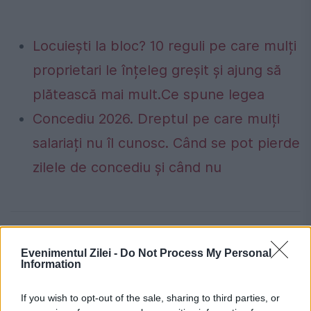
Locuiești la bloc? 10 reguli pe care mulți
proprietari le înțeleg greșit și ajung să
plătească mai mult.Ce spune legea
Concediu 2026. Dreptul pe care mulți
salariați nu îl cunosc. Când se pot pierde
zilele de concediu și când nu
drone
nato
polonia
ucraina
Evenimentul Zilei -
Do Not Process My Personal
Information
If you wish to opt-out of the sale, sharing to third parties, or