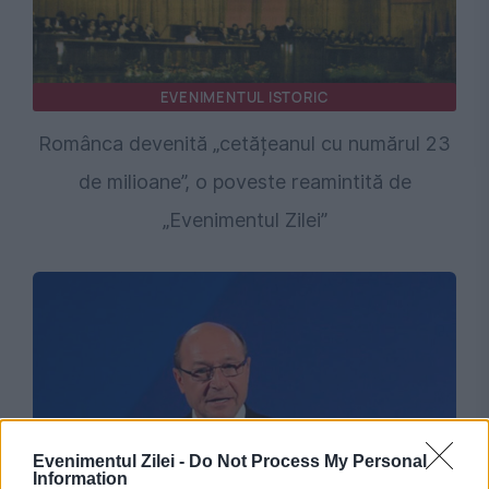
EVENIMENTUL ISTORIC
Românca devenită „cetățeanul cu numărul 23
de milioane”, o poveste reamintită de
„Evenimentul Zilei”
Evenimentul Zilei -
Do Not Process My Personal
Information