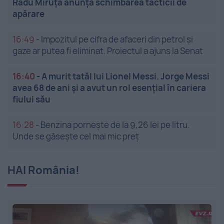
Radu Miruță anunță schimbarea tacticii de
apărare
16:49
-
Impozitul pe cifra de afaceri din petrol și
gaze ar putea fi eliminat. Proiectul a ajuns la Senat
16:40
-
A murit tatăl lui Lionel Messi. Jorge Messi
avea 68 de ani și a avut un rol esențial în cariera
fiului său
16:28
-
Benzina pornește de la 9,26 lei pe litru.
Unde se găsește cel mai mic preț
HAI România!