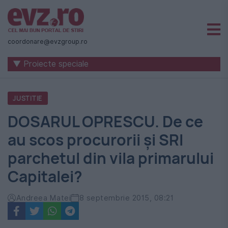
Știri
naționale
coordonare@evzgroup.ro
și
▼ Proiecte speciale
internaționale
|
JUSTITIE
România
DOSARUL OPRESCU. De ce
-
au scos procurorii și SRI
Evenimentul
parchetul din vila primarului
Zilei
Capitalei?
Andreea Matei
8 septembrie 2015, 08:21