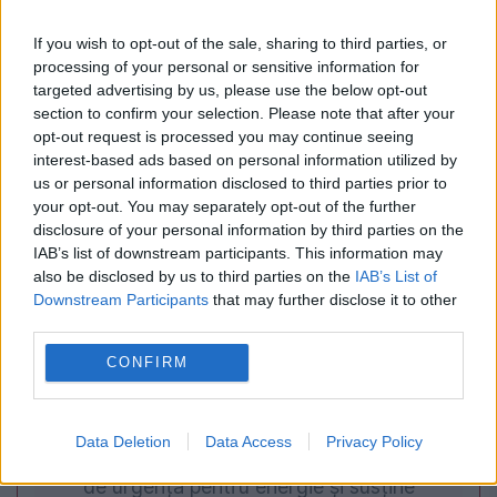
POLITICA
If you wish to opt-out of the sale, sharing to third parties, or
Traian Băsescu, reacție ironică atunci când a
processing of your personal or sensitive information for
fost întrebat dacă mai este ceva de furat în
targeted advertising by us, please use the below opt-out
section to confirm your selection. Please note that after your
România: „Slavă Domnului, este”
opt-out request is processed you may continue seeing
interest-based ads based on personal information utilized by
us or personal information disclosed to third parties prior to
your opt-out. You may separately opt-out of the further
disclosure of your personal information by third parties on the
IAB’s list of downstream participants. This information may
also be disclosed by us to third parties on the
IAB’s List of
Downstream Participants
that may further disclose it to other
third parties.
CONFIRM
POLITICA
Data Deletion
Data Access
Privacy Policy
PSD cere activarea mecanismului european
de urgență pentru energie și susține