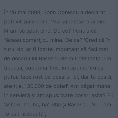
În 26 mai 2008, Sorin Oprescu a declarat,
potrivit ziare.com: "Mă supăraseră ai mei.
N-am să spun cine. De ce? Pentru că
făceau comerţ cu mine. De ce? 'Cred că în
turul doi ar fi foarte important să faci rost
de dosarul lui Băsescu de la Constanţa'. Un
tip, aşa, supermalitios, îmi spune: 'eu aş
putea face rost de dosarul lui, dar te costă,
atenţie, 130.000 de dolari'. Am băgat mâna
în servietă şi am spus: 'care dosar, asta'? El:
'asta e, ha, ha, ha'. Ştia şi Băsescu. Nu l-am
folosit niciodată",