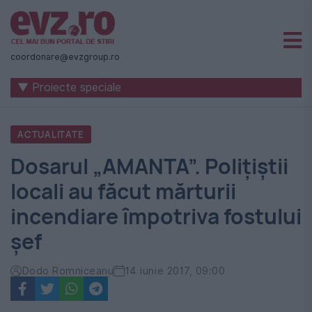
Știri
naționale
coordonare@evzgroup.ro
și
▼ Proiecte speciale
internaționale
|
ACTUALITATE
România
Dosarul „AMANTA”. Polițiștii
-
locali au făcut mărturii
Evenimentul
incendiare împotriva fostului
Zilei
șef
Dodo Romniceanu
14 iunie 2017, 09:00