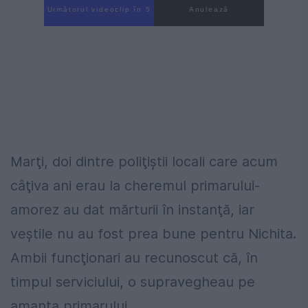
Următorul videoclip în 4
Anulează
Marţi, doi dintre poliţiştii locali care acum
câţiva ani erau la cheremul primarului-
amorez au dat mărturii în instanţă, iar
veştile nu au fost prea bune pentru Nichita.
Ambii funcţionari au recunoscut că, în
timpul serviciului, o supravegheau pe
amanta primarului.