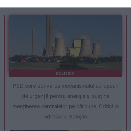
a scăpat de furia nevestei înșelate
POLITICA
PSD cere activarea mecanismului european
de urgență pentru energie și susține
menținerea centralelor pe cărbune. Critici la
adresa lui Bolojan