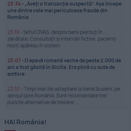
23:34
-
„Aveți o tranzacție suspectă”. Așa începe
una dintre cele mai periculoase fraude din
România
23:18
-
Șeful CNAS, despre banii pierduți în
sănătate: Consultații și internări fictive, pacienți
morți apăreau în sistem
23:07
-
O epavă romană veche de peste 2.000 de
ani a fost găsită în Sicilia. Era plină cu sute de
amfore
22:57
-
Timpi mari de așteptare la Vama Sculeni, pe
sensul spre România. Sunt recomandate trei
puncte alternative de trecere ...
HAI România!