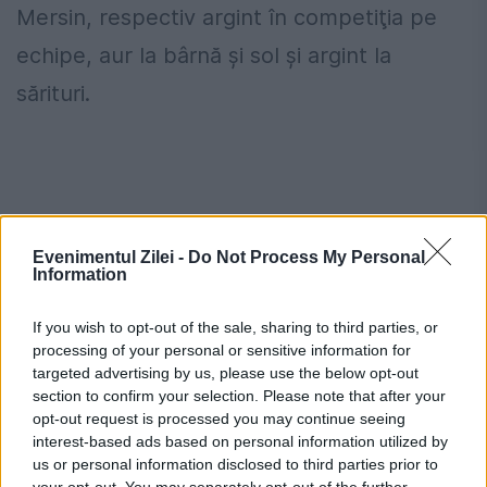
Mersin, respectiv argint în competiţia pe
echipe, aur la bârnă şi sol și argint la
sărituri.
Evenimentul Zilei -
Do Not Process My Personal
Information
If you wish to opt-out of the sale, sharing to third parties, or
processing of your personal or sensitive information for
targeted advertising by us, please use the below opt-out
section to confirm your selection. Please note that after your
opt-out request is processed you may continue seeing
Alegeri la Federația Română de
interest-based ads based on personal information utilized by
Gimnastică
us or personal information disclosed to third parties prior to
your opt-out. You may separately opt-out of the further