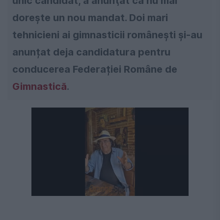
unic candidat, a anunţat că nu mai
doreşte un nou mandat. Doi mari
tehnicieni ai gimnasticii românești și-au
anunțat deja candidatura pentru
conducerea Federației Române de
Gimnastică
.