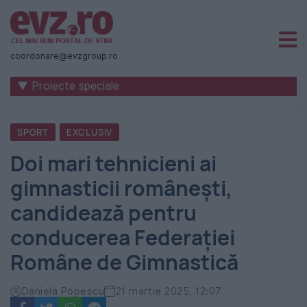
Știri
naționale
coordonare@evzgroup.ro
și
▼ Proiecte speciale
internaționale
|
SPORT
EXCLUSIV
România
Doi mari tehnicieni ai
-
gimnasticii românești,
Evenimentul
candidează pentru
Zilei
conducerea Federației
Române de Gimnastică
Daniela Popescu
21 martie 2025, 12:07