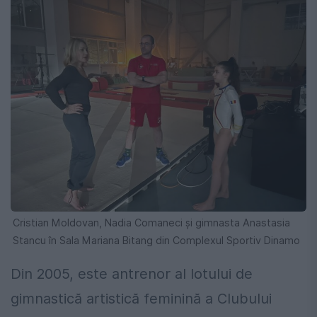
Cristian Moldovan, Nadia Comaneci și gimnasta Anastasia
Stancu în Sala Mariana Bitang din Complexul Sportiv Dinamo
Din 2005, este antrenor al lotului de
gimnastică artistică feminină a Clubului