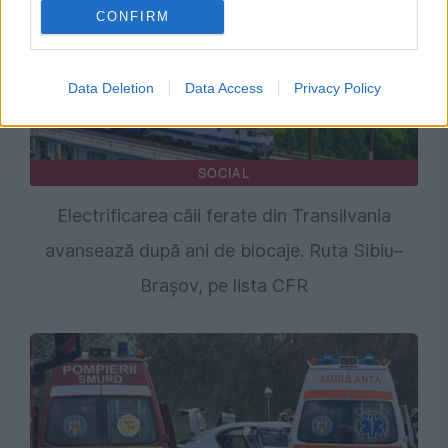
CONFIRM
Data Deletion
Data Access
Privacy Policy
SOCIAL
Electrificarea căii ferate din Transilvania
avansează după ani de blocaje. Ruta Sibiu–
Brașov, pe lista CFR