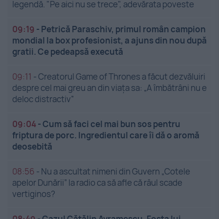
legendă. "Pe aici nu se trece", adevărata poveste
09:19
-
Petrică Paraschiv, primul român campion
mondial la box profesionist, a ajuns din nou după
gratii. Ce pedeapsă execută
09:11
-
Creatorul Game of Thrones a făcut dezvăluiri
despre cel mai greu an din viața sa: „A îmbătrâni nu e
deloc distractiv”
09:04
-
Cum să faci cel mai bun sos pentru
friptura de porc. Ingredientul care îi dă o aromă
deosebită
08:56
-
Nu a ascultat nimeni din Guvern „Cotele
apelor Dunării” la radio ca să afle că râul scade
vertiginos?
08:49
-
Cazul Cătălin Avramescu. Fosta lui