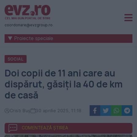
Știri
naționale
coordonare@evzgroup.ro
și
▼ Proiecte speciale
internaționale
|
SOCIAL
România
Doi copii de 11 ani care au
-
dispărut, găsiți la 40 de km
Evenimentul
de casă
Zilei
Cristi Buș
30 aprilie 2025, 11:18
COMENTEAZĂ ȘTIREA