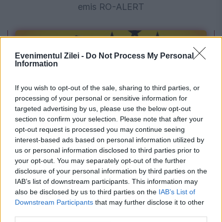
emis RO-ALERT
Evenimentul Zilei -
Do Not Process My Personal
Information
If you wish to opt-out of the sale, sharing to third parties, or
processing of your personal or sensitive information for
targeted advertising by us, please use the below opt-out
section to confirm your selection. Please note that after your
POLITICA
opt-out request is processed you may continue seeing
interest-based ads based on personal information utilized by
Legea biodiversității a trecut de Comisia
us or personal information disclosed to third parties prior to
your opt-out. You may separately opt-out of the further
Juridică și de Mediu. Tensiuni între AUR și
disclosure of your personal information by third parties on the
IAB’s list of downstream participants. This information may
USR din cauza termenilor din proiect
also be disclosed by us to third parties on the
IAB’s List of
Downstream Participants
that may further disclose it to other
third parties.