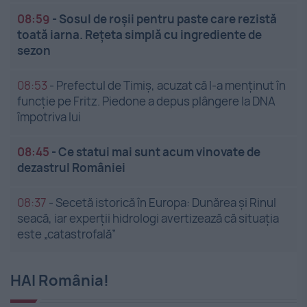
08:59
-
Sosul de roșii pentru paste care rezistă
toată iarna. Rețeta simplă cu ingrediente de
sezon
08:53
-
Prefectul de Timiș, acuzat că l-a menținut în
funcție pe Fritz. Piedone a depus plângere la DNA
împotriva lui
08:45
-
Ce statui mai sunt acum vinovate de
dezastrul României
08:37
-
Secetă istorică în Europa: Dunărea și Rinul
seacă, iar experții hidrologi avertizează că situația
este „catastrofală”
HAI România!