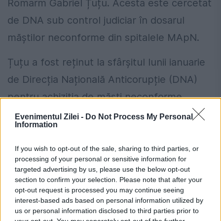
Romarm Gabriel Țuțu. Acesta este cercetat
de DNA sub control judiciar în dosarul
măștilor neconforme din spitalele MApN.
Țuțu a fost reținut la sfârșitul lunii ianuarie
de Direcția Națională Anticorupție (DNA)
pentru achiziția de măști neconforme
livrate MApN.
Evenimentul Zilei -
Do Not Process My Personal
Information
În opinia reprezentanților FACIAS, scopul
If you wish to opt-out of the sale, sharing to third parties, or
acestei achiziții ar fi fost îmbogățirea unor
processing of your personal or sensitive information for
targeted advertising by us, please use the below opt-out
funcționari publici și profitul unor companii
section to confirm your selection. Please note that after your
private. Drept urmare, se impune o
opt-out request is processed you may continue seeing
interest-based ads based on personal information utilized by
anchetă penală a DNA care să clarifice
us or personal information disclosed to third parties prior to
your opt-out. You may separately opt-out of the further