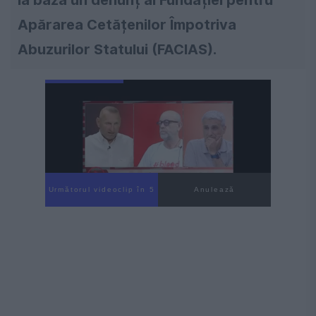
la bază un denunț al Fundației pentru
Apărarea Cetățenilor Împotriva
Abuzurilor Statului (FACIAS).
Următorul videoclip în 3
Anulează