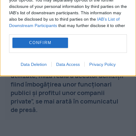
lucrurile.
disclosure of your personal information by third parties on the
IAB’s list of downstream participants. This information may
also be disclosed by us to third parties on the
IAB’s List of
Downstream Participants
that may further disclose it to other
„E din ce în ce mai clar că deși
third parties.
reprezentanții statului au invocat
CONFIRM
drept motiv combaterea speculei,
realitatea este că un procent uriaș de
Data Deletion
Data Access
Privacy Policy
95% din măști nu au fost niciodată
utilizate, miza reală a acestor achiziții
fiind îmbogățirea unor funcționari
publici și profitul unor companii
private”, se mai arată în comunicatul
de presă.