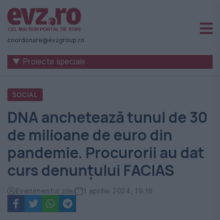
Știri
naționale
coordonare@evzgroup.ro
și
▼ Proiecte speciale
internaționale
|
SOCIAL
România
DNA anchetează tunul de 30
-
de milioane de euro din
Evenimentul
pandemie. Procurorii au dat
Zilei
curs denunțului FACIAS
Evenimentul zilei
1 aprilie 2024, 19:16