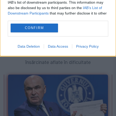
IAB’s list of downstream participants. This information may
also be disclosed by us to third parties on the
IAB’s List of
Downstream Participants
that may further disclose it to other
third parties.
CONFIRM
SOCIAL
„Nu merg singur”: un tânăr român de 20 de ani
Data Deletion
Data Access
Privacy Policy
traversează Alpii pentru a ajuta femeile
însărcinate aflate în dificultate