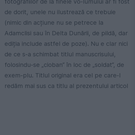
fotografiilor de la finele vo-lumului ar fi fost
de dorit, unele nu ilustrează ce trebuie
(nimic din acțiune nu se petrece la
Adamclisi sau în Delta Dunării, de pildă, dar
ediția include astfel de poze). Nu e clar nici
de ce s-a schimbat titlul manuscrisului,
folosindu-se „cioban“ în loc de „soldat“, de
exem-plu. Titlul original era cel pe care-l
redăm mai sus ca titlu al prezentului articol