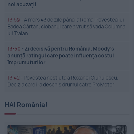
noi acuzații
13:59
-
A mers 43 de zile până la Roma. Povestea lui
Badea Cârțan, ciobanul care a vrut să vadă Columna
lui Traian
13:50
-
Zi decisivă pentru România. Moody’s
anunță ratingul care poate influența costul
împrumuturilor
13:42
-
Povestea neștiută a Roxanei Ciuhulescu.
Decizia care i-a deschis drumul către ProMotor
HAI România!