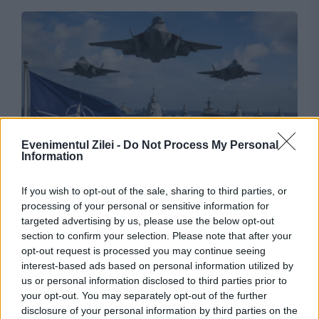
Evenimentul Zilei -
Do Not Process My Personal
INTERNATIONAL
Information
Acord trilateral pe Flancul Estic. Forțele
If you wish to opt-out of the sale, sharing to third parties, or
processing of your personal or sensitive information for
aeriene din România, Bulgaria și Spania își
targeted advertising by us, please use the below opt-out
unesc forțele sub comanda NATO
section to confirm your selection. Please note that after your
opt-out request is processed you may continue seeing
interest-based ads based on personal information utilized by
us or personal information disclosed to third parties prior to
your opt-out. You may separately opt-out of the further
disclosure of your personal information by third parties on the