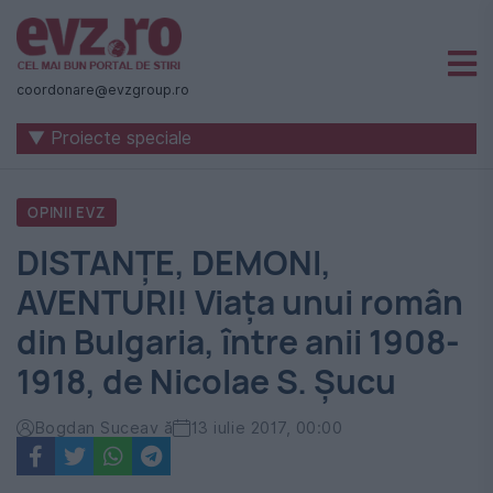
Știri
naționale
coordonare@evzgroup.ro
și
▼ Proiecte speciale
internaționale
|
OPINII EVZ
România
DISTANȚE, DEMONI,
-
AVENTURI! Viața unui român
Evenimentul
din Bulgaria, între anii 1908-
Zilei
1918, de Nicolae S. Șucu
Bogdan Suceav ă
13 iulie 2017, 00:00