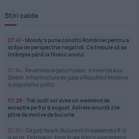
Stiri calde
07:41
-
Moody’s pune condiții României pentru a
scăpa de perspectiva negativă. Ce trebuie să se
întâmple până la finalul anului
07:34
-
Revenirea la gazul rusesc, o invenție a lui
Dodon. Infrastructura de gaze a Republicii Moldova
și populismul politic
07:28
-
Trei zodii vor avea un weekend de
excepție pe 8 și 9 august. Astrele anunță zile
pline de motive de bucurie
07:20
-
Ce poți face în București în weekendul 8-9
august. Festivaluri, filme în aer liber și evenimente