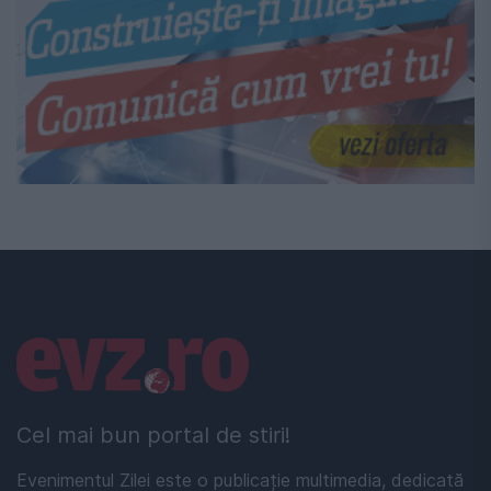
Linkuri utile
Cel mai bun portal de stiri!
Evenimentul Zilei este o publicație multimedia, dedicată