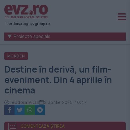
Știri
naționale
coordonare@evzgroup.ro
și
▼ Proiecte speciale
internaționale
|
MONDEN
România
Destine în derivă, un film-
-
eveniment. Din 4 aprilie în
Evenimentul
cinema
Zilei
Teodora Vitan
3 aprilie 2025, 10:47
COMENTEAZĂ ȘTIREA