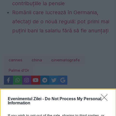
contribuțiile la pensie
Românii care lucrează în Germania,
afectați de o nouă regulă: pot primi mai
puțini bani la salariu fără să fie anunțați
cannes
china
cinematografe
Palme d’Or
Evenimentul Zilei -
Do Not Process My Personal
Information
If you wish to opt-out of the sale, sharing to third parties, or