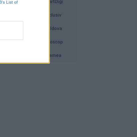
SmartDigi
B’s List of
Exclusiv
Moldova
Horoscop
Vremea