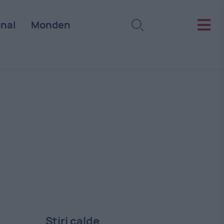
onal
Monden
Stiri calde