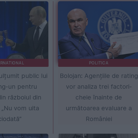
ERNATIONAL
POLITICA
ulțumit public lui
Bolojan: Agențiile de rating
ng-un pentru
vor analiza trei factori-
din războiul din
cheie înainte de
 „Nu vom uita
următoarea evaluare a
ciodată”
României