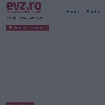
Știri
Home
Social
naționale
coordonare@evzgroup.ro
și
▼ Proiecte speciale
internaționale
|
România
-
Evenimentul
Zilei