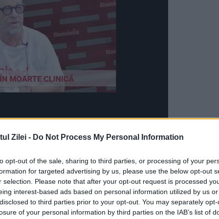
our, sportivul îl laudă pe dictatorul nord-
l Zilei -
Do Not Process My Personal Information
ietenul meu pe viaţă" şi asigură că acesta nu
to opt-out of the sale, sharing to third parties, or processing of your per
ă.
formation for targeted advertising by us, please use the below opt-out s
r selection. Please note that after your opt-out request is processed y
unea că şi-a omorât prietena, că l-au ucis pe
eing interest-based ads based on personal information utilized by us or
disclosed to third parties prior to your opt-out. You may separately opt-
e aflau chiar alături de mine", a declarat Dennis
losure of your personal information by third parties on the IAB’s list of