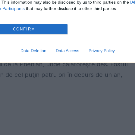
. This information may also be disclosed by us to third parties on the
IA
Participants
that may further disclose it to other third parties.
t arestat, judecat sumar şi executat pe 12
te cea mai importantă schimbare politică din
CONFIRM
i Kim Jong-un, la sfârşitul lui 2011. Execuţia
Data Deletion
Data Access
Privacy Policy
 de la Phenian, unde călătoreşte des. Fostul
an de cel puţin patru ori în decurs de un an,