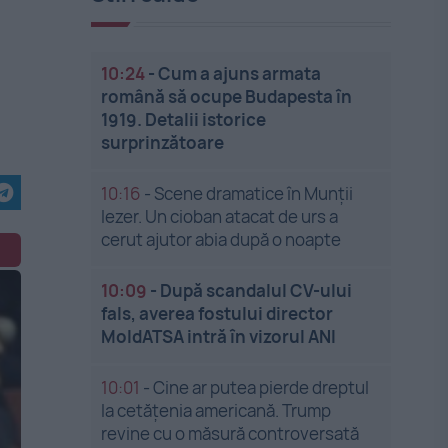
10:24
-
Cum a ajuns armata
română să ocupe Budapesta în
1919. Detalii istorice
surprinzătoare
10:16
-
Scene dramatice în Munții
Iezer. Un cioban atacat de urs a
cerut ajutor abia după o noapte
10:09
-
După scandalul CV-ului
fals, averea fostului director
MoldATSA intră în vizorul ANI
10:01
-
Cine ar putea pierde dreptul
la cetățenia americană. Trump
revine cu o măsură controversată