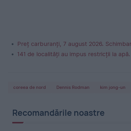
Preț carburanți, 7 august 2026. Schimbar
141 de localități au impus restricții la apă
coreea de nord
Dennis Rodman
kim jong-un
Recomandările noastre