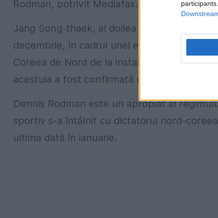
Rodman, potrivit Mediafax.
participants
Downstream 
Jang Song-thaek, al doilea om în stat, a fos
decembrie, în cadrul unei epurări considera
Coreea de Nord de la instalarea la putere a lu
acestuia a fost confirmată de către regim.
Dennis Rodman este un apropiat al regimului
sportiv s-a întâlnit cu dictatorul nord-coree
ultima dată în ianuarie.