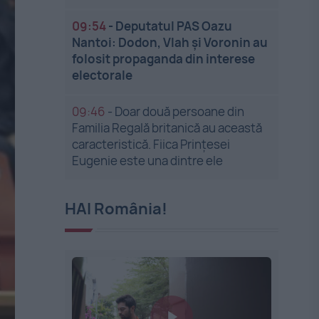
09:54
-
Deputatul PAS Oazu
Nantoi: Dodon, Vlah și Voronin au
folosit propaganda din interese
electorale
09:46
-
Doar două persoane din
Familia Regală britanică au această
caracteristică. Fiica Prințesei
Eugenie este una dintre ele
HAI România!