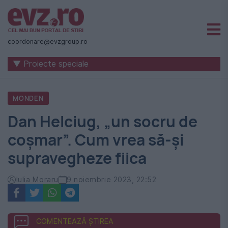
Știri
naționale
coordonare@evzgroup.ro
și
▼ Proiecte speciale
internaționale
|
MONDEN
România
Dan Helciug, „un socru de
-
coșmar”. Cum vrea să-și
Evenimentul
supravegheze fiica
Zilei
Iulia Moraru
9 noiembrie 2023, 22:52
COMENTEAZĂ ȘTIREA