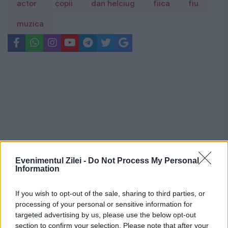
actor
copii
dan helciug
fiica
fiu
muzica
Evenimentul Zilei -
Do Not Process My Personal
Information
If you wish to opt-out of the sale, sharing to third parties, or
processing of your personal or sensitive information for
targeted advertising by us, please use the below opt-out
Recomandările noastre
section to confirm your selection. Please note that after your