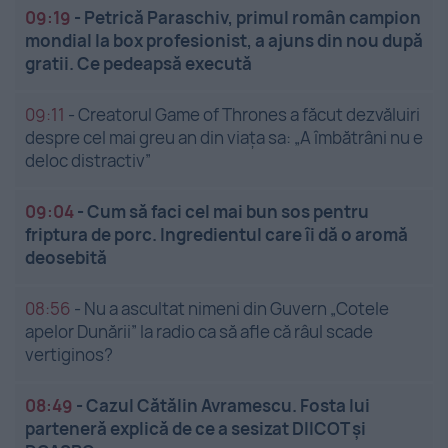
09:19
-
Petrică Paraschiv, primul român campion
mondial la box profesionist, a ajuns din nou după
gratii. Ce pedeapsă execută
09:11
-
Creatorul Game of Thrones a făcut dezvăluiri
despre cel mai greu an din viața sa: „A îmbătrâni nu e
deloc distractiv”
09:04
-
Cum să faci cel mai bun sos pentru
friptura de porc. Ingredientul care îi dă o aromă
deosebită
08:56
-
Nu a ascultat nimeni din Guvern „Cotele
apelor Dunării” la radio ca să afle că râul scade
vertiginos?
08:49
-
Cazul Cătălin Avramescu. Fosta lui
parteneră explică de ce a sesizat DIICOT și