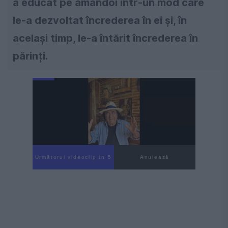
a educat pe amândoi într-un mod care
le-a dezvoltat încrederea în ei și, în
același timp, le-a întărit încrederea în
părinți.
Următorul videoclip în 4
Anulează