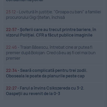
23:12
-
Lovitură în justiție. "Groapa cu bani" a familiei
procurorului Gigi Ștefan, închisă
22:57
-
Șoferii care au trecut printre bariere, în
vizorul Poliției. CFR a făcut publice imaginile
22:46
-
Traian Băsescu, întrebat cine ar putea fi
premier după Bolojan: Cred că eu aș fi cel mai bun
premier
22:34
-
Seară complicată pentru trei zodii.
Oboseala le poate da planurile peste cap
22:27
-
Farul a învins Csikszereda cu 3-2.
Oaspeții au revenit de la 0-3