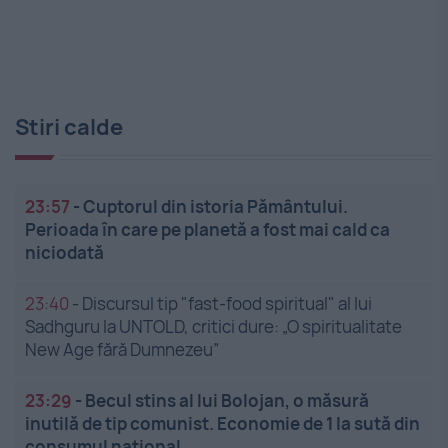
Stiri calde
23:57
-
Cuptorul din istoria Pământului.
Perioada în care pe planetă a fost mai cald ca
niciodată
23:40
-
Discursul tip "fast-food spiritual" al lui
Sadhguru la UNTOLD, critici dure: „O spiritualitate
New Age fără Dumnezeu”
23:29
-
Becul stins al lui Bolojan, o măsură
inutilă de tip comunist. Economie de 1 la sută din
consumul național