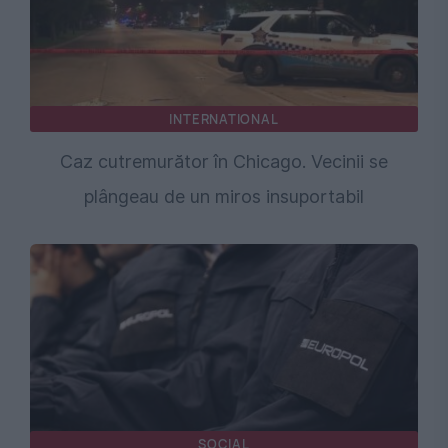
INTERNATIONAL
Caz cutremurător în Chicago. Vecinii se
plângeau de un miros insuportabil
SOCIAL