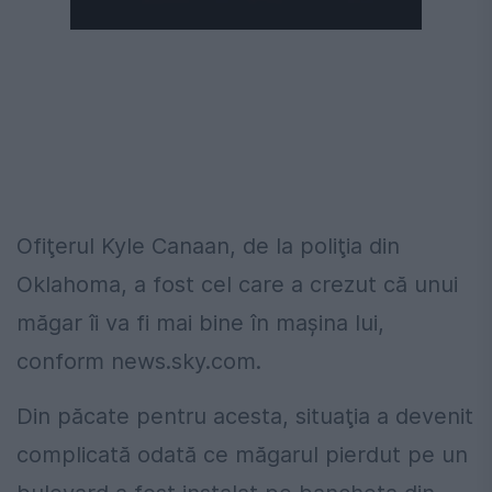
Următorul videoclip în 4
Anulează
Ofiţerul Kyle Canaan, de la poliţia din
Oklahoma, a fost cel care a crezut că unui
măgar îi va fi mai bine în maşina lui,
conform
news.sky.com
.
Din păcate pentru acesta, situaţia a devenit
complicată odată ce măgarul pierdut pe un