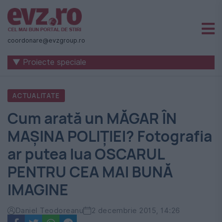
Știri
naționale
coordonare@evzgroup.ro
și
▼ Proiecte speciale
internaționale
|
ACTUALITATE
România
Cum arată un MĂGAR ÎN
-
MAŞINA POLIŢIEI? Fotografia
Evenimentul
ar putea lua OSCARUL
Zilei
PENTRU CEA MAI BUNĂ
IMAGINE
Daniel Teodoreanu
2 decembrie 2015, 14:26