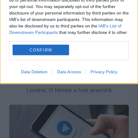
us or personal information disclosed to third parties prior to
your opt-out. You may separately opt-out of the further
disclosure of your personal information by third parties on the
IAB’s list of downstream participants. This information may
also be disclosed by us to third parties on the
IAB’s List of
Downstream Participants
that may further disclose it to other
third parties.
CONFIRM
INTERNATIONAL
Data Deletion
Data Access
Privacy Policy
Patru bărbați au fost înjunghiați în centrul
Londrei. O femeie a fost arestată