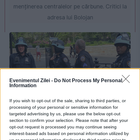
menținerea centralelor pe cărbune. Critici la
adresa lui Bolojan
Evenimentul Zilei -
Do Not Process My Personal
Information
INTERNATIONAL
If you wish to opt-out of the sale, sharing to third parties, or
processing of your personal or sensitive information for
Descoperire macabră la o casă funerară din
targeted advertising by us, please use the below opt-out
Chicago. Au fost găsite peste 50 de cadavre
section to confirm your selection. Please note that after your
opt-out request is processed you may continue seeing
aflate în stare de descompunere
interest-based ads based on personal information utilized by