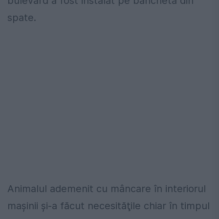
bulevard a fost instalat pe bancheta din
spate.
Animalul ademenit cu mâncare în interiorul
maşinii şi-a făcut necesităţile chiar în timpul