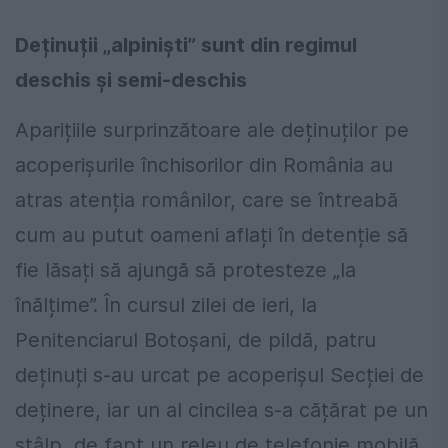
Deținuții „alpiniști” sunt din regimul
deschis și semi-deschis
Aparițiile surprinzătoare ale deținuților pe
acoperișurile închisorilor din România au
atras atenția românilor, care se întreabă
cum au putut oameni aflați în detenție să
fie lăsați să ajungă să protesteze „la
înălțime”. În cursul zilei de ieri, la
Penitenciarul Botoșani, de pildă, patru
deținuți s-au urcat pe acoperișul Secției de
deținere, iar un al cincilea s-a cățărat pe un
stâlp, de fapt un releu de telefonie mobilă