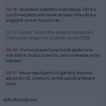
09:18
-
Scandalul Infantino explodează. UEFA a
confirmat plata unei sume de șase cifre către o
angajată care ar fi avut o rel...
09:10
-
Donald Trump către donatorii republicani:
„Trebuie să-l alegem pe JD Vance” pentru 2028
08:59
-
Cum se prepară plachia de pește ca la
mânăstire. Gustul autentic care cucerește orice
mesean
08:51
-
Noua regulă pentru țigările și alcoolul
aduse din UE. Limita nu se mai aplică la fiecare
drum
HAI România!