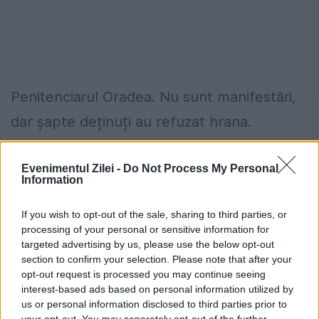
Penitenciarul Oradea. Nu sunt manifestări,
dar șapte deținuți au refuzat hrana.
Penitenciarul Miercurea Ciuc. Nu sunt
Evenimentul Zilei -
Do Not Process My Personal
Information
manifestări, dar deținuți au refuzat hrana.
If you wish to opt-out of the sale, sharing to third parties, or
Penitenciarul Vaslui. Nu sunt manifestări,
processing of your personal or sensitive information for
dar 62 deținuți au refuzat hrana.
targeted advertising by us, please use the below opt-out
section to confirm your selection. Please note that after your
opt-out request is processed you may continue seeing
Penitenciarul București Jilava. Fără
interest-based ads based on personal information utilized by
manifestări, iar trei deținuți au refuzat
us or personal information disclosed to third parties prior to
your opt-out. You may separately opt-out of the further