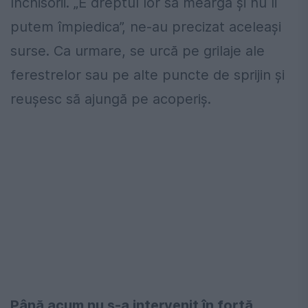
închisorii. „E dreptul lor să meargă și nu îi
putem împiedica”, ne-au precizat aceleași
surse. Ca urmare, se urcă pe grilaje ale
ferestrelor sau pe alte puncte de sprijin și
reușesc să ajungă pe acoperiș.
Până acum nu s-a intervenit în forță