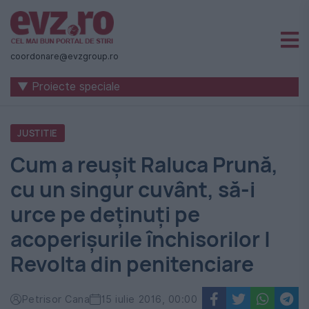
Știri
naționale
coordonare@evzgroup.ro
și
▼ Proiecte speciale
internaționale
|
JUSTITIE
România
Cum a reușit Raluca Prună,
-
cu un singur cuvânt, să-i
Evenimentul
urce pe deținuți pe
Zilei
acoperișurile închisorilor |
Revolta din penitenciare
Petrisor Cana
15 iulie 2016, 00:00