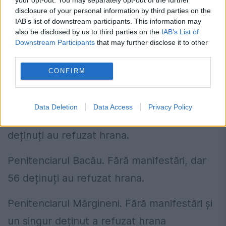
hrana.
disclosure of your personal information by third parties on the
IAB’s list of downstream participants. This information may
Penitenciarul Tulcea. Nu sunt manifestări,
also be disclosed by us to third parties on the
IAB’s List of
Downstream Participants
that may further disclose it to other
dar 180 deținuți au refuzat hrana.
third parties.
CONFIRM
Penitenciarul Bistrița. Nu sunt manifestări,
dar 166 deținuți au refuzat hrana.
Data Deletion
Data Access
Privacy Policy
Penitenciarul Aiud. Fără manifestări, dar 27
deținuți au refuzat hrana.
Penitenciarul Bacău. Fără manifestări, dar
56 deținuți au refuzat hrana.
Penitenciarul Mărgineni. Fără manifestări și
un singur deținut a refuzat hrana