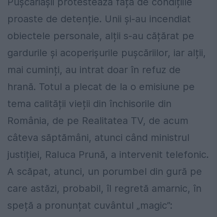
Pușcăriașii protestează față de condițiile
proaste de detenție. Unii și-au incendiat
obiectele personale, alții s-au cățărat pe
gardurile și acoperișurile pușcăriilor, iar alții,
mai cuminți, au intrat doar în refuz de
hrană. Totul a plecat de la o emisiune pe
tema calității vieții din închisorile din
România, de pe Realitatea TV, de acum
câteva săptămâni, atunci când ministrul
justiției, Raluca Prună, a intervenit telefonic.
A scăpat, atunci, un porumbel din gură pe
care astăzi, probabil, îl regretă amarnic, în
speță a pronunțat cuvântul „magic”: