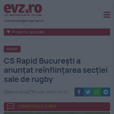
Știri
naționale
coordonare@evzgroup.ro
și
▼ Proiecte speciale
internaționale
|
SPORT
România
CS Rapid Bucureşti a
-
anunţat reînfiinţarea secţiei
Evenimentul
sale de rugby
Zilei
Maria Dima
12 iulie 2023, 07:23
COMENTEAZĂ ȘTIREA