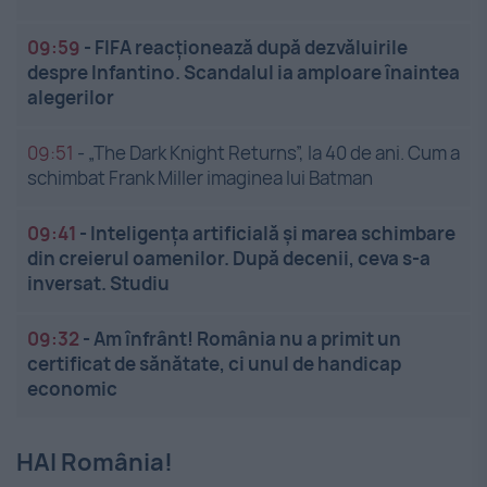
09:59
-
FIFA reacționează după dezvăluirile
despre Infantino. Scandalul ia amploare înaintea
alegerilor
09:51
-
„The Dark Knight Returns”, la 40 de ani. Cum a
schimbat Frank Miller imaginea lui Batman
09:41
-
Inteligența artificială și marea schimbare
din creierul oamenilor. După decenii, ceva s-a
inversat. Studiu
09:32
-
Am înfrânt! România nu a primit un
certificat de sănătate, ci unul de handicap
economic
HAI România!