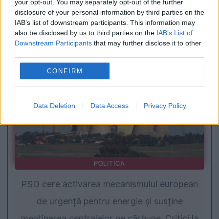
your opt-out. You may separately opt-out of the further
UTA - Rapid, 0-0. Meci fără sare și piper la
disclosure of your personal information by third parties on the
IAB’s list of downstream participants. This information may
Arad. Gazdele rămân fără victorie, oaspeții
also be disclosed by us to third parties on the
IAB’s List of
sunt neînvinși
Downstream Participants
that may further disclose it to other
third parties.
CONFIRM
Data Deletion
Data Access
Privacy Policy
POLITICA
PSD cere activarea mecanismului european
de urgență pentru energie și susține
menținerea centralelor pe cărbune. Critici la