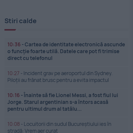
Stiri calde
10:36
-
Cartea de identitate electronică ascunde
o funcție foarte utilă. Datele care pot fi trimise
direct cu telefonul
10:27
-
Incident grav pe aeroportul din Sydney.
Piloții au frânat brusc pentru a evita impactul
10:16
-
Înainte să fie Lionel Messi, a fost fiul lui
Jorge. Starul argentinian s-a întors acasă
pentru ultimul drum al tatălu...
10:08
-
Locuitorii din sudul Bucureștiului ies în
stradă: Vrem aer curat