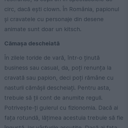
circ, dacă ești clown. În România, papionul
și cravatele cu personaje din desene
animate sunt doar un kitsch.
Cămașa descheiată
În zilele toride de vară, într-o ținută
business sau casual, da, poți renunța la
cravată sau papion, deci poți rămâne cu
nasturii cămășii descheiați. Pentru asta,
trebuie să ții cont de anumite reguli.
Potrivește-ți gulerul cu fizionomia. Dacă ai
fața rotundă, lățimea acestuia trebuie să fie
îngustă, iar vârfurile ascuțite. Dacă ai fața