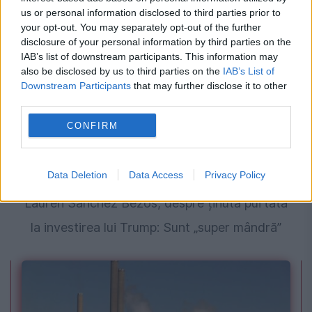
Nicușor Dan
us or personal information disclosed to third parties prior to
your opt-out. You may separately opt-out of the further
disclosure of your personal information by third parties on the
IAB’s list of downstream participants. This information may
also be disclosed by us to third parties on the
IAB’s List of
Downstream Participants
that may further disclose it to other
third parties.
CONFIRM
MONDEN
Data Deletion
Data Access
Privacy Policy
Lauren Sánchez Bezos, despre ținuta purtată
la investirea lui Trump: Sunt „super mândră”