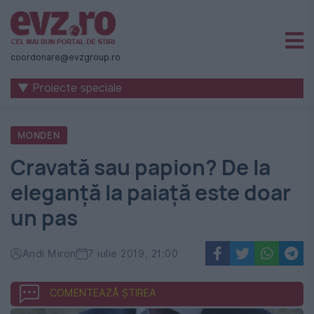
Știri
naționale
coordonare@evzgroup.ro
și
▼ Proiecte speciale
internaționale
|
MONDEN
România
Cravată sau papion? De la
-
eleganță la paiață este doar
Evenimentul
un pas
Zilei
Andi Miron
7 iulie 2019, 21:00
COMENTEAZĂ ȘTIREA