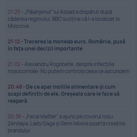
21:25
-
„Păianjenul” lui Assad a dispărut după
căderea regimului. BBC susține că l-a localizat la
Moscova
21:12
-
Trecerea la moneda euro. România, pusă
în fața unei decizii importante
21:02
-
Alexandru Rogobete, despre infecțiile
nosocomiale: Nu putem controla ceea ce ascundem
20:48
-
De ce apar moliile alimentare și cum
scapi definitiv de ele. Greșeala care le face să
reapară
20:38
-
„Fecal Matter” a ajuns pe covorul roșu.
Zendaya, Lady Gaga și Demi Moore poartă creațiile
brandului