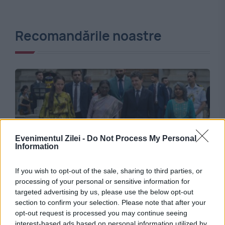
Recomandările noastre
Evenimentul Zilei -
Do Not Process My Personal
Information
MONDEN
If you wish to opt-out of the sale, sharing to third parties, or
processing of your personal or sensitive information for
Mirabela Grădinaru, apariție de senzație la
targeted advertising by us, please use the below opt-out
section to confirm your selection. Please note that after your
Cotroceni. Cum a fost îmbrăcată partenera lui
opt-out request is processed you may continue seeing
interest-based ads based on personal information utilized by