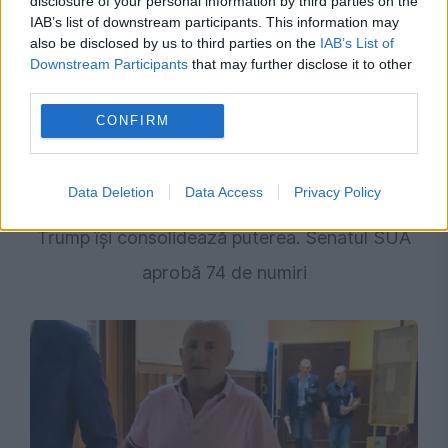
disclosure of your personal information by third parties on the
IAB’s list of downstream participants. This information may
also be disclosed by us to third parties on the
IAB’s List of
Downstream Participants
that may further disclose it to other
third parties.
CONFIRM
Data Deletion
Data Access
Privacy Policy
INTERNATIONAL
Trump își consolidează puterea. Senatul SUA
aprobă 74 de numiri