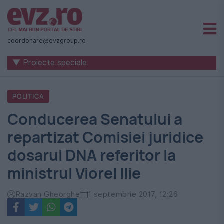
Știri
naționale
coordonare@evzgroup.ro
și
▼ Proiecte speciale
internaționale
|
POLITICA
România
Conducerea Senatului a
-
repartizat Comisiei juridice
Evenimentul
dosarul DNA referitor la
Zilei
ministrul Viorel Ilie
Razvan Gheorghe
1 septembrie 2017, 12:26