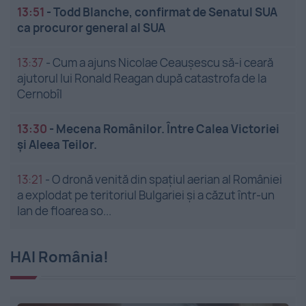
13:51
-
Todd Blanche, confirmat de Senatul SUA
ca procuror general al SUA
13:37
-
Cum a ajuns Nicolae Ceaușescu să-i ceară
ajutorul lui Ronald Reagan după catastrofa de la
Cernobîl
13:30
-
Mecena Românilor. Între Calea Victoriei
și Aleea Teilor.
13:21
-
O dronă venită din spațiul aerian al României
a explodat pe teritoriul Bulgariei și a căzut într-un
lan de floarea so...
HAI România!