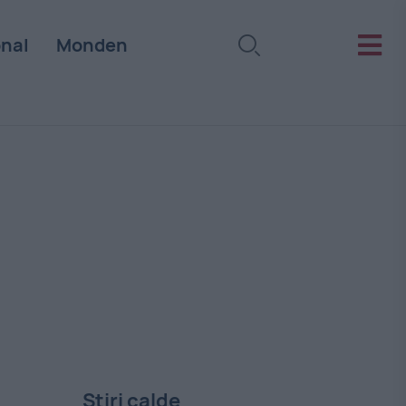
onal
Monden
Stiri calde