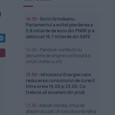
a
14:10
-
Sorin Grindeanu:
Parlamentul a evitat pierderea a
5,8 miliarde de euro din PNRR și a
deblocat 16,7 miliarde din SAFE
14:00
-
Pandora: confecții cu
denumire de origine controlată și
vinuri croite cu stil
13:50
-
Ministerul Energiei cere
reducerea consumului de curent
între orele 19.00 și 23.00. Ce
trebuie să scoatem din priză
13:38
-
Marian Voinea, omul de
afaceri acuzat că voia să pună mâna