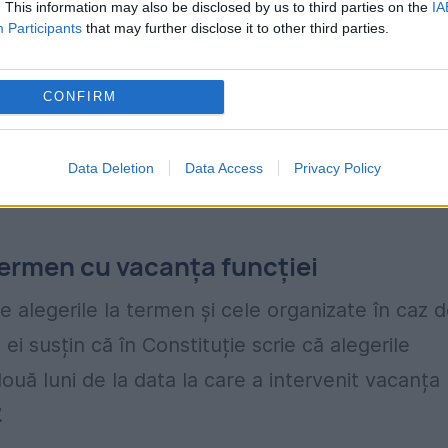
. This information may also be disclosed by us to third parties on the
IA
e constituționalitate a articolului 135, aliniatul
Participants
that may further disclose it to other third parties.
CONFIRM
„alegerile pentru funcția de Președinte al
t 90 de zile înainte de data expirării mandatulu
Data Deletion
Data Access
Privacy Policy
termenul stabilit la art. 90 alin. (4) din
termen cu vacanța funcției
 alegerile la termen și cele organizate în caz 
ei susțin că în Constituție scrie că alegerile
ouă luni de la data la care a intervenit vacanța
.