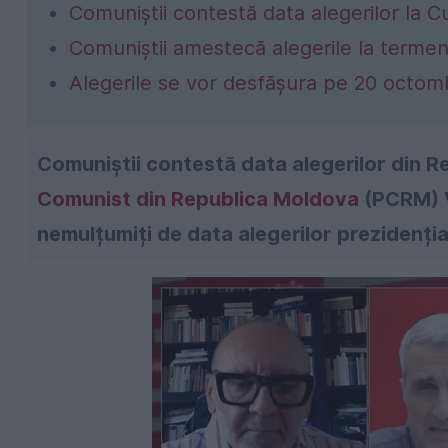
Comuniștii contestă data alegerilor la C
Comuniștii amestecă alegerile la termen
Alegerile se vor desfășura pe 20 octom
Comuniștii contestă data alegerilor din 
Comunist din Republica Moldova
(PCRM)
nemulțumiți de data alegerilor prezidenția