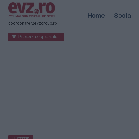
Știri
Home
Social
naționale
coordonare@evzgroup.ro
și
▼ Proiecte speciale
internaționale
|
România
-
Evenimentul
Zilei