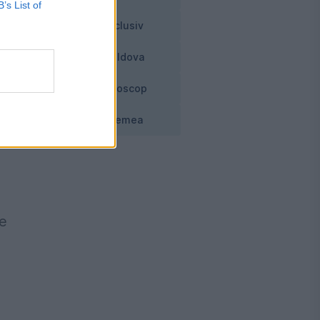
B’s List of
 2
Exclusiv
Moldova
Horoscop
i
Vremea
de