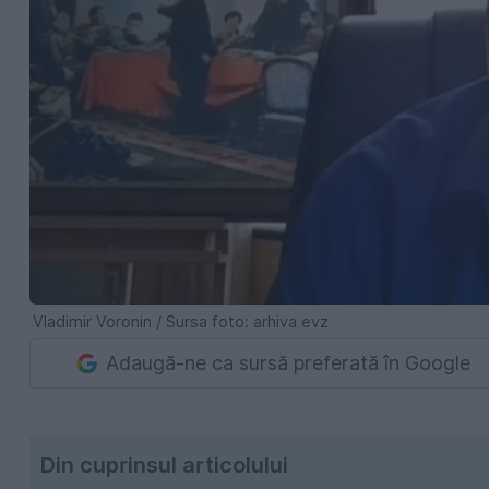
Vladimir Voronin / Sursa foto: arhiva evz
Adaugă-ne ca sursă preferată în Google
Din cuprinsul articolului