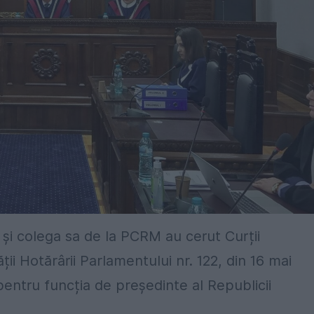
 și colega sa de la PCRM au cerut Curții
ății Hotărârii Parlamentului nr. 122, din 16 mai
r pentru funcția de președinte al Republicii