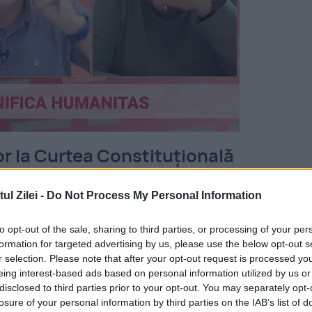
or la Curtea Constituțională
 au solicitat Curții Constituționale să verifice
l Zilei -
Do Not Process My Personal Information
 Electoral și Hotărârea Parlamentului prin care 
to opt-out of the sale, sharing to third parties, or processing of your per
i prezidențiale din această toamnă.
formation for targeted advertising by us, please use the below opt-out s
r selection. Please note that after your opt-out request is processed y
zare în acest sens pe 22 august.
eing interest-based ads based on personal information utilized by us or
disclosed to third parties prior to your opt-out. You may separately opt-
ta Diana Caraman au solicitat, în sesizarea
losure of your personal information by third parties on the IAB’s list of