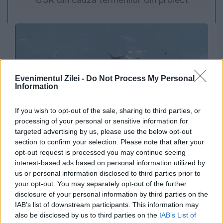
Evenimentul Zilei -
Do Not Process My Personal
Information
If you wish to opt-out of the sale, sharing to third parties, or
processing of your personal or sensitive information for
INTERNATIONAL
targeted advertising by us, please use the below opt-out
section to confirm your selection. Please note that after your
Două elicoptere s-au ciocnit în aer în timpul
opt-out request is processed you may continue seeing
incendiilor din Grecia. Un aparat s-a prăbușit
interest-based ads based on personal information utilized by
us or personal information disclosed to third parties prior to
în flăcări
your opt-out. You may separately opt-out of the further
disclosure of your personal information by third parties on the
IAB’s list of downstream participants. This information may
also be disclosed by us to third parties on the
IAB’s List of