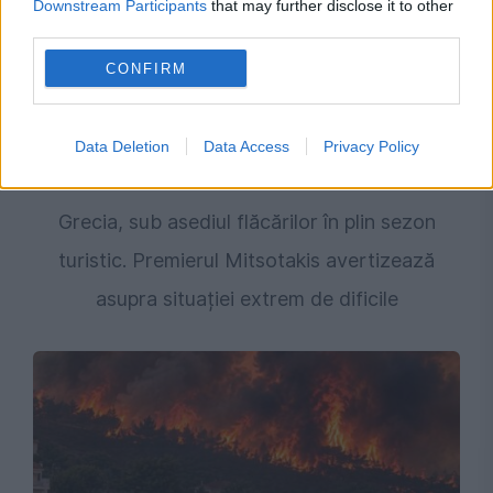
Downstream Participants
that may further disclose it to other
third parties.
CONFIRM
Data Deletion
Data Access
Privacy Policy
INTERNATIONAL
Grecia, sub asediul flăcărilor în plin sezon
turistic. Premierul Mitsotakis avertizează
asupra situației extrem de dificile