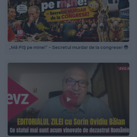
„Mă PIȘ pe mine!” – Secretul murdar de la congrese! 😳