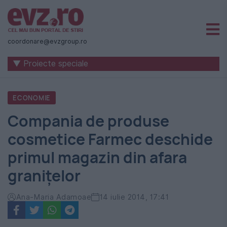
Știri
naționale
coordonare@evzgroup.ro
și
▼ Proiecte speciale
internaționale
|
ECONOMIE
România
Compania de produse
-
cosmetice Farmec deschide
Evenimentul
primul magazin din afara
Zilei
granițelor
Ana-Maria Adamoae
14 iulie 2014, 17:41