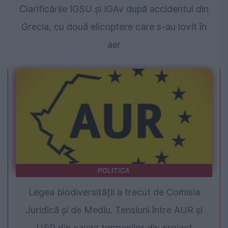
Clarificările IGSU și IGAv după accidentul din
Grecia, cu două elicoptere care s-au lovit în
aer
POLITICA
Legea biodiversității a trecut de Comisia
Juridică și de Mediu. Tensiuni între AUR și
USR din cauza termenilor din proiect