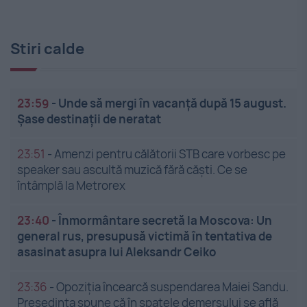
Stiri calde
23:59
-
Unde să mergi în vacanță după 15 august.
Șase destinații de neratat
23:51
-
Amenzi pentru călătorii STB care vorbesc pe
speaker sau ascultă muzică fără căști. Ce se
întâmplă la Metrorex
23:40
-
Înmormântare secretă la Moscova: Un
general rus, presupusă victimă în tentativa de
asasinat asupra lui Aleksandr Ceiko
23:36
-
Opoziția încearcă suspendarea Maiei Sandu.
Președinta spune că în spatele demersului se află