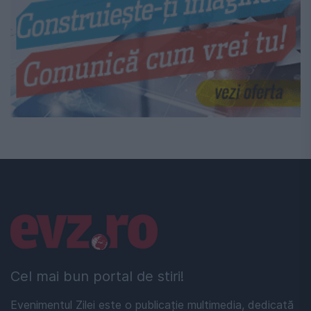
Linkuri utile
Cel mai bun portal de stiri!
Evenimentul Zilei este o publicație multimedia, dedicată